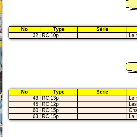
No
Type
Série
32
RC 10p
Le 
No
Type
Série
43
RC 13p
Le 
45
RC 12p
Les
60
RC 15p
Cha
63
RC 15p
La 