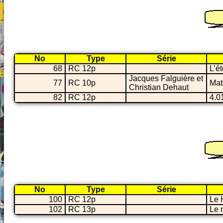
No
Type
Série
68
RC 12p
L’é
Jacques Falguière et
77
RC 10p
Mat
Christian Dehaut
82
RC 12p
4.0
No
Type
Série
100
RC 12p
Le 
102
RC 13p
Le 