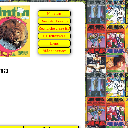
Nouveau
Bases de données
Recherche d'une BD
BD retrouvées
Liens
Aide et contact
na