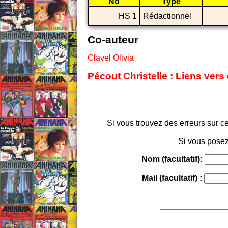
No
Type
HS 1
Rédactionnel
Co-auteur
Clavel Olivia
Pécout Christelle : Liens vers
Si vous trouvez des erreurs sur ce
Si vous posez
Nom (facultatif):
Mail (facultatif) :