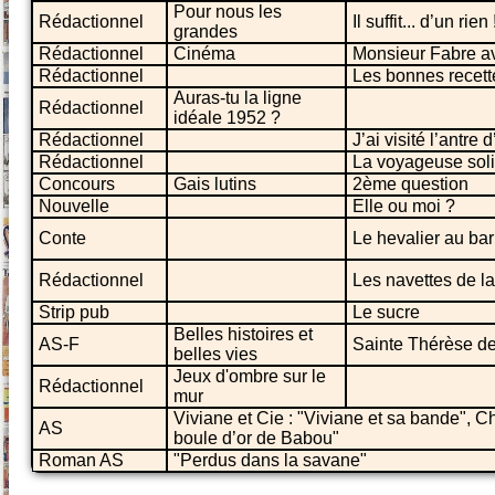
Pour nous les
Rédactionnel
Il suffit... d’un rien 
grandes
Rédactionnel
Cinéma
Monsieur Fabre a
Rédactionnel
Les bonnes recett
Auras-tu la ligne
Rédactionnel
idéale 1952 ?
Rédactionnel
J’ai visité l’antre
Rédactionnel
La voyageuse soli
Concours
Gais lutins
2ème question
Nouvelle
Elle ou moi ?
Conte
Le hevalier au bari
Rédactionnel
Les navettes de l
Strip pub
Le sucre
Belles histoires et
AS-F
Sainte Thérèse de
belles vies
Jeux d'ombre sur le
Rédactionnel
mur
Viviane et Cie : "Viviane et sa bande", Ch
AS
boule d’or de Babou"
Roman AS
"Perdus dans la savane"