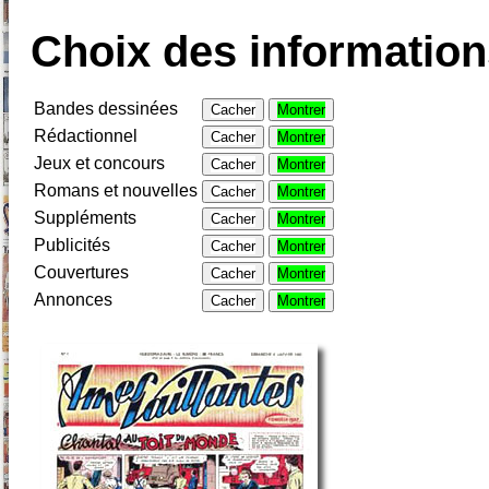
Choix des informations
Bandes dessinées
Cacher
Montrer
Rédactionnel
Cacher
Montrer
Jeux et concours
Cacher
Montrer
Romans et nouvelles
Cacher
Montrer
Suppléments
Cacher
Montrer
Publicités
Cacher
Montrer
Couvertures
Cacher
Montrer
Annonces
Cacher
Montrer