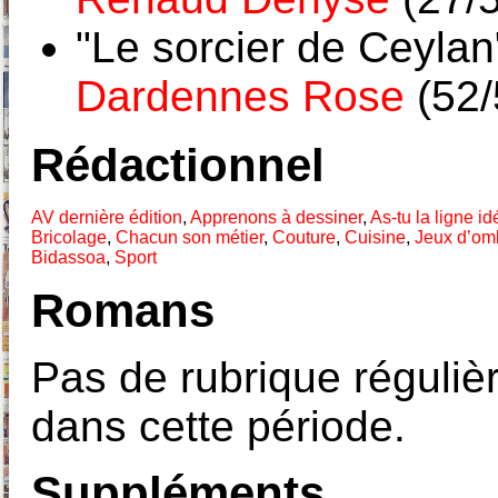
"Le sorcier de Ceylan
Dardennes Rose
(52/
Rédactionnel
AV dernière édition
,
Apprenons à dessiner
,
As-tu la ligne i
Bricolage
,
Chacun son métier
,
Couture
,
Cuisine
,
Jeux d’omb
Bidassoa
,
Sport
Romans
Pas de rubrique réguliè
dans cette période.
Suppléments