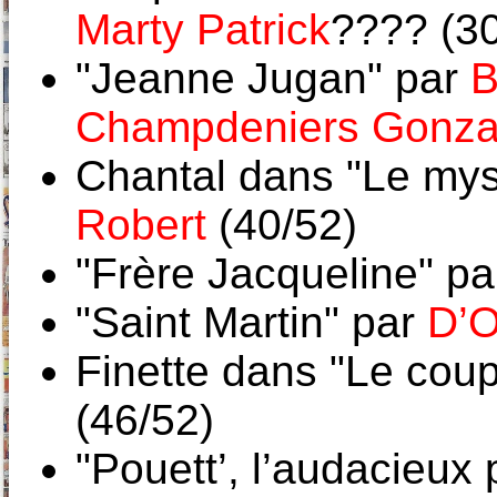
Marty Patrick
???? (30
"Jeanne Jugan" par
B
Champdeniers Gonz
Chantal dans "Le mys
Robert
(40/52)
"Frère Jacqueline" p
"Saint Martin" par
D’O
Finette dans "Le coup
(46/52)
"Pouett’, l’audacieux 