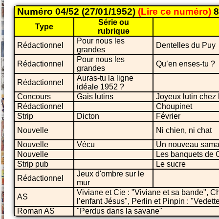
Numéro 04/52 (27/01/1952)
(Lire ce numéro)
8
Série ou
Type
rubrique
Pour nous les
Rédactionnel
Dentelles du Puy
grandes
Pour nous les
Rédactionnel
Qu’en enses-tu ?
grandes
Auras-tu la ligne
Rédactionnel
idéale 1952 ?
Concours
Gais lutins
Joyeux lutin chez 
Rédactionnel
Choupinet
Strip
Dicton
Février
Nouvelle
Ni chien, ni chat
Nouvelle
Vécu
Un nouveau samar
Nouvelle
Les banquets de 
Strip pub
Le sucre
Jeux d'ombre sur le
Rédactionnel
mur
Viviane et Cie : "Viviane et sa bande", Ch
AS
l’enfant Jésus", Perlin et Pinpin : "Vedet
Roman AS
"Perdus dans la savane"