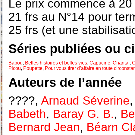
Le prix commence à 20 
21 frs au N°14 pour ter
25 frs (et une stabilisat
Séries publiées ou c
Babou
,
Belles histoires et belles vies
,
Capucine
,
Chantal
,
C
Picou
,
Poupette
,
Pour vous tirer d’affaire en toute circonsta
Auteurs de l’année
????,
Arnaud Séverine
Babeth
,
Baray G. B.
,
Be
Bernard Jean
,
Béarn Cl