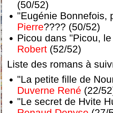
(50/52)
"Eugénie Bonnefois, p
Pierre
???? (50/52)
Picou dans "Picou, le 
Robert
(52/52)
Liste des romans à suiv
"La petite fille de N
Duverne René
(22/52
"Le secret de Hvite 
Renaud Denyse
(27/