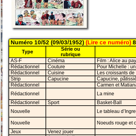
Numéro 10/52 (09/03/1952)
(Lire ce numéro)
8
Série ou
Type
rubrique
AS-F
Cinéma
Film : Alice au pa
Rédactionnel
Couture
Pour Michelle : u
Rédactionnel
Cuisine
Les croissants de
Strip
Capucine
Capucine, pâtissi
Rédactionnel
Carmen et Matian
Rédactionnel
La mine
Rédactionnel
Sport
Basket-Ball
Nouvelle
Le tableau d’Ingre
Nouvelle
Noeuds rouge et 
Jeux
Venez jouer