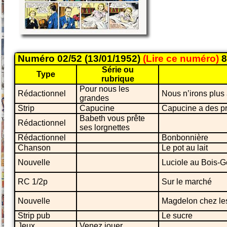
Numéro 02/52 (13/01/1952)
(Lire ce numéro)
8
Série ou
Type
rubrique
Pour nous les
Rédactionnel
Nous n’irons plus
grandes
Strip
Capucine
Capucine a des pr
Babeth vous prête
Rédactionnel
ses lorgnettes
Rédactionnel
Bonbonnière
Chanson
Le pot au lait
Nouvelle
Luciole au Bois-Ge
RC 1/2p
Sur le marché
Nouvelle
Magdelon chez les
Strip pub
Le sucre
Jeux
Venez jouer