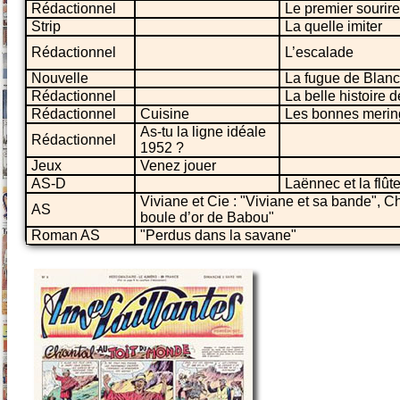
Rédactionnel
Le premier sourir
Strip
La quelle imiter
Rédactionnel
L’escalade
Nouvelle
La fugue de Blan
Rédactionnel
La belle histoire 
Rédactionnel
Cuisine
Les bonnes meri
As-tu la ligne idéale
Rédactionnel
1952 ?
Jeux
Venez jouer
AS-D
Laënnec et la flû
Viviane et Cie : "Viviane et sa bande", Ch
AS
boule d’or de Babou"
Roman AS
"Perdus dans la savane"