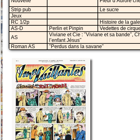
Nouvelle
Fleur d’Aurore che
Strip pub
Le sucre
Jeux
RC 1/2p
Histoire de la gale
AS-D
Perlin et Pinpin
Vedettes de cirqu
Viviane et Cie : "Viviane et sa bande", Ch
AS
l’enfant Jésus"
Roman AS
"Perdus dans la savane"