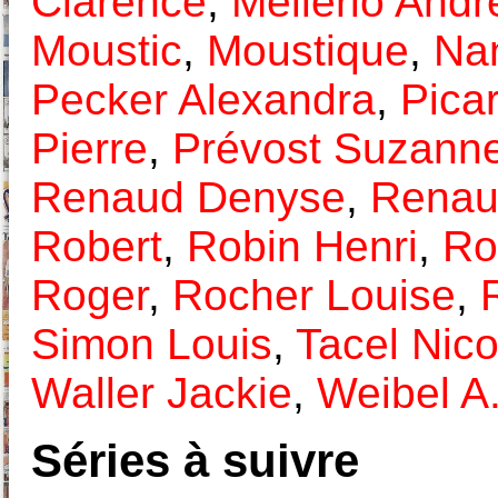
Clarence
,
Mellerio Andr
Moustic
,
Moustique
,
Nan
Pecker Alexandra
,
Pica
Pierre
,
Prévost Suzann
Renaud Denyse
,
Renaul
Robert
,
Robin Henri
,
Rob
Roger
,
Rocher Louise
,
Simon Louis
,
Tacel Nico
Waller Jackie
,
Weibel A
Séries à suivre