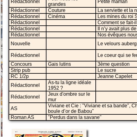
Rédactionnel
Petite maman
grandes
Rédactionnel
Couture
La serviette et la
Rédactionnel
Cinéma
Les mines du roi 
Rédactionnel
Comment se fait-il
Rédactionnel
Il n’y avait plus d
Rédactionnel
Nos évêques nou
Nouvelle
Le velours auberg
Rédactionnel
Le coeur qui se f
Concours
Gais lutins
3ème question
Strip pub
Le sucre
RC 1/2p
Jeanne Capelet
As-tu la ligne idéale
Rédactionnel
1952 ?
Jeux d'ombre sur le
Rédactionnel
mur
Viviane et Cie : "Viviane et sa bande", Ch
AS
boule d’or de Babou"
Roman AS
"Perdus dans la savane"