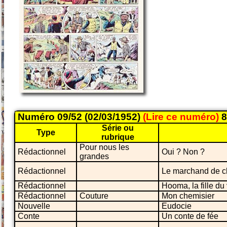
Numéro 09/52 (02/03/1952)
(Lire ce numéro)
8
Série ou
Type
rubrique
Pour nous les
Rédactionnel
Oui ? Non ?
grandes
Rédactionnel
Le marchand de c
Rédactionnel
Hooma, la fille du
Rédactionnel
Couture
Mon chemisier
Nouvelle
Eudocie
Conte
Un conte de fée