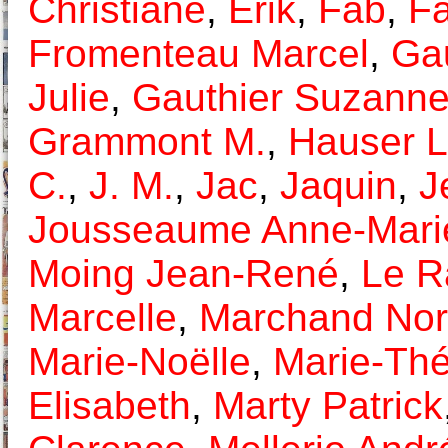
Christiane
,
Erik
,
Fab
,
Fa
Fromenteau Marcel
,
Ga
Julie
,
Gauthier Suzann
Grammont M.
,
Hauser 
C.
,
J. M.
,
Jac
,
Jaquin
,
J
Jousseaume Anne-Mari
Moing Jean-René
,
Le R
Marcelle
,
Marchand Nor
Marie-Noëlle
,
Marie-Th
Elisabeth
,
Marty Patrick