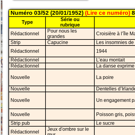
Numéro 03/52 (20/01/1952)
(Lire ce numéro)
8
Série ou
Type
rubrique
Pour nous les
Rédactionnel
Croisière à l’île M
grandes
Strip
Capucine
Les insomnies de
Rédactionnel
1944
Rédactionnel
L’eau montait
Rédactionnel
La danse exprime l
Nouvelle
La poire
Nouvelle
Dentelles d’Irland
Nouvelle
Un engagement pa
Nouvelle
Poisson gris, pois
Strip pub
Le sucre
Jeux d'ombre sur le
Rédactionnel
mur