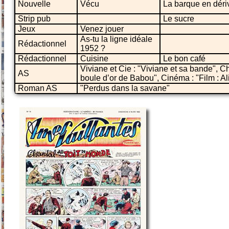
Nouvelle
Vécu
La barque en déri
Strip pub
Le sucre
Jeux
Venez jouer
As-tu la ligne idéale
Rédactionnel
1952 ?
Rédactionnel
Cuisine
Le bon café
Viviane et Cie : "Viviane et sa bande", Ch
AS
boule d’or de Babou", Cinéma : "Film : Al
Roman AS
"Perdus dans la savane"