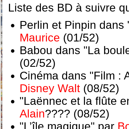
Liste des BD à suivre qu
Perlin et Pinpin dans
Maurice
(01/52)
Babou dans "La boule
(02/52)
Cinéma dans "Film : A
Disney Walt
(08/52)
"Laënnec et la flûte 
Alain
???? (08/52)
"L’île magique" par
Bo