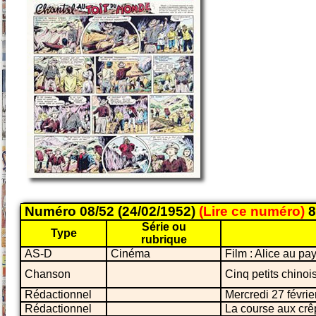
Numéro 08/52 (24/02/1952)
(Lire ce numéro)
8
Série ou
Type
rubrique
AS-D
Cinéma
Film : Alice au pa
Chanson
Cinq petits chinoi
Rédactionnel
Mercredi 27 févrie
Rédactionnel
La course aux cr