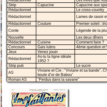
Rédactionnel
Les livres que nou
Strip
Capucine
Capucine aux spor
Rédactionnel
Le cross-country
Rédactionnel
Lames de rasoir e
Rédactionnel
Couture
Premier soleil : tr
Conte
Légende de la plu
Nouvelle
Les deux dîners
Rédactionnel
Cuisine
Comment faire ?
Concours
Gais lutins
4ème question et
Jeux
Venez jouer
As-tu la ligne idéale
Rédactionnel
1952 ?
Strip pub
Le sucre
Viviane et Cie : "Viviane et sa bande", Ch
AS
boule d’or de Babou"
Roman AS
"Perdus dans la savane"