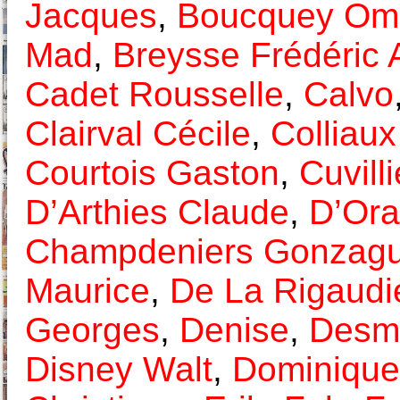
Jacques
,
Boucquey Om
Mad
,
Breysse Frédéric 
Cadet Rousselle
,
Calvo
Clairval Cécile
,
Colliaux
Courtois Gaston
,
Cuvill
D’Arthies Claude
,
D’Ora
Champdeniers Gonzag
Maurice
,
De La Rigaudi
Georges
,
Denise
,
Desm
Disney Walt
,
Dominique