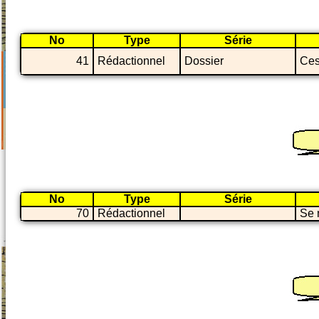
No
Type
Série
41
Rédactionnel
Dossier
Ces
No
Type
Série
70
Rédactionnel
Se 