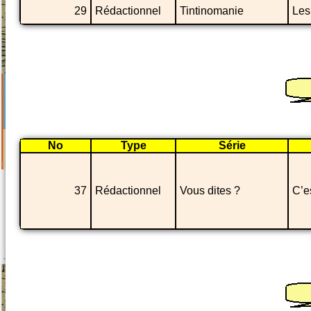
29
Rédactionnel
Tintinomanie
Les
No
Type
Série
37
Rédactionnel
Vous dites ?
C’e