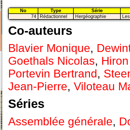
No
Type
Série
74
Rédactionnel
Hergéographie
Les
Co-auteurs
Blavier Monique
,
Dewint
Goethals Nicolas
,
Hiron
Portevin Bertrand
,
Stee
Jean-Pierre
,
Viloteau M
Séries
Assemblée générale
,
Do