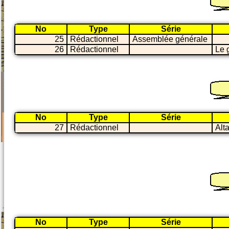
No
Type
Série
25
Rédactionnel
Assemblée générale
26
Rédactionnel
Le 
No
Type
Série
27
Rédactionnel
Alt
No
Type
Série