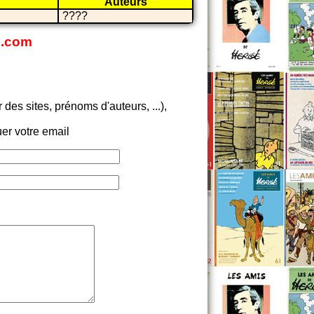
Auteurs
????
s.com
es sites, prénoms d'auteurs, ...),
er votre email