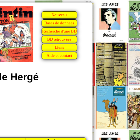
Nouveau
Bases de données
Recherche d'une BD
BD retrouvées
Liens
Aide et contact
de Hergé