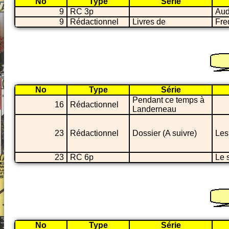
No
Type
Série
9
RC 3p
Aud
9
Rédactionnel
Livres de
Fre
No
Type
Série
Pendant ce temps à
16
Rédactionnel
Landerneau
23
Rédactionnel
Dossier (A suivre)
Les
23
RC 6p
Le 
No
Type
Série