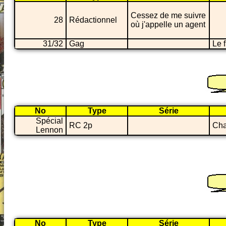
Cessez de me suivre
28
Rédactionnel
où j'appelle un agent
31/32
Gag
Le 
No
Type
Série
Spécial
RC 2p
Cha
Lennon
No
Type
Série