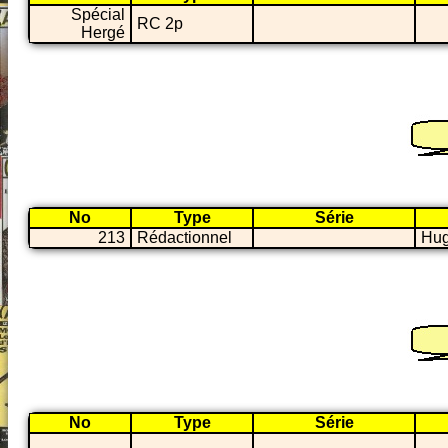
Spécial
RC 2p
Hergé
No
Type
Série
213
Rédactionnel
Hug
No
Type
Série