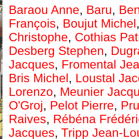
Baraou Anne
,
Baru
,
Ben
François
,
Boujut Michel
Christophe
,
Cothias Pat
Desberg Stephen
,
Dugr
Jacques
,
Fromental Je
Bris Michel
,
Loustal Ja
Lorenzo
,
Meunier Jacq
O'Groj
,
Pelot Pierre
,
Pr
Raives
,
Rébéna Frédéri
Jacques
,
Tripp Jean-Lo