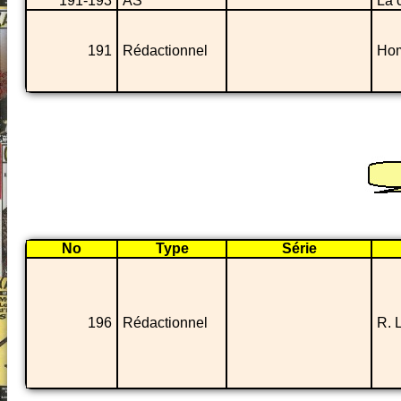
191-193
AS
La 
191
Rédactionnel
Hom
No
Type
Série
196
Rédactionnel
R. 