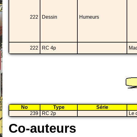
222
Dessin
Humeurs
222
RC 4p
Mad
No
Type
Série
239
RC 2p
Le 
Co-auteurs