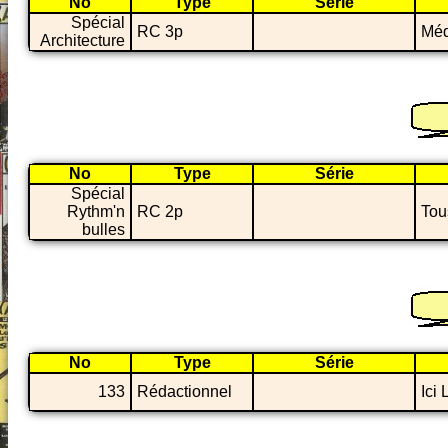
No
Type
Série
Spécial
RC 3p
Méd
Architecture
No
Type
Série
Spécial
Rythm'n
RC 2p
Tou
bulles
No
Type
Série
133
Rédactionnel
Ici