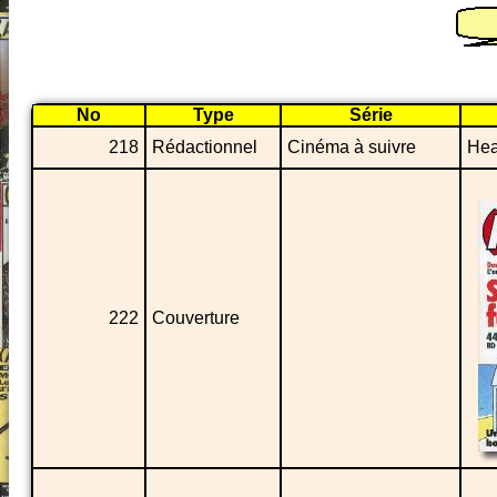
No
Type
Série
218
Rédactionnel
Cinéma à suivre
Hea
222
Couverture