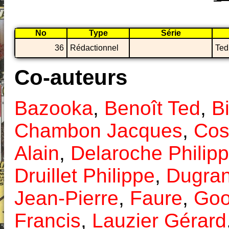
No
Type
Série
36
Rédactionnel
Ted
Co-auteurs
Bazooka
,
Benoît Ted
,
B
Chambon Jacques
,
Cos
Alain
,
Delaroche Philip
Druillet Philippe
,
Dugran
Jean-Pierre
,
Faure
,
Goo
Francis
,
Lauzier Gérard