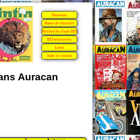
Nouveau
Bases de données
Recherche d'une BD
BD retrouvées
Liens
Aide et contact
dans Auracan