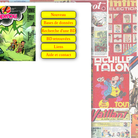
Nouveau
Bases de données
Recherche d'une BD
BD retrouvées
Liens
Aide et contact