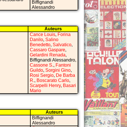
Biffignandi
Alessandro
Auteurs
Cance Louis
,
Forina
Danilo
,
Salino
Benedetto
,
Salvatico
,
Cassaro Gaspare
,
Gelardini Renada
,
Biffignandi Alessandro,
Cassone S.
,
Fantoni
Guildo
,
Sorgini Gino
,
Rosi Sergio
,
De Barba
R.
,
Boscarato Carlo
,
Scarpelli Henry
,
Basari
Mario
Auteurs
Biffignandi
Alessandro