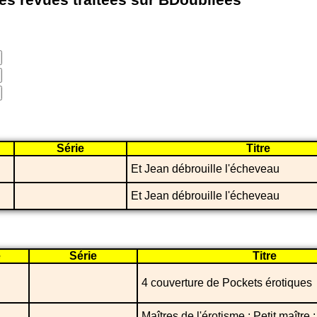
les revues traitées sur BDoubliees
Série
Titre
Et Jean débrouille l'écheveau
Et Jean débrouille l'écheveau
e
Série
Titre
4 couverture de Pockets érotiques
Maîtres de l'érotisme : Petit maître