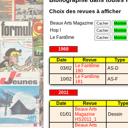
Bibliographie dans toutes 
Choix des revues à afficher
Beaux Arts Magazine
Cacher
Montrer
Hop !
Cacher
Montrer
Le Fantôme
Cacher
Montrer
1968
Date
Revue
Type
Le Fantôme
03/02
AS-D
180
Le Fantôme
10/02
AS-F
181
2011
Date
Revue
Typ
Beaux Arts
01/01
Magazine
Dessin
HS2011_1
Beaux Arts