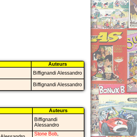
Auteurs
Biffignandi Alessandro
Biffignandi Alessandro
Auteurs
Biffignandi
Alessandro
Stone Bob
,
 : Alessandro