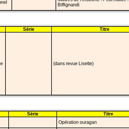
nnel
Biffignandi
Série
Titre
ue
(dans revue Lisette)
Série
Titre
Opération ouragan