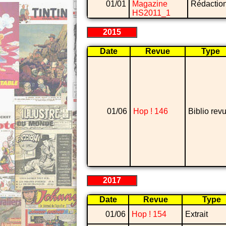
01/01
Magazine
Rédactio
HS2011_1
2015
Date
Revue
Type
01/06
Hop ! 146
Biblio rev
2017
Date
Revue
Type
01/06
Hop ! 154
Extrait