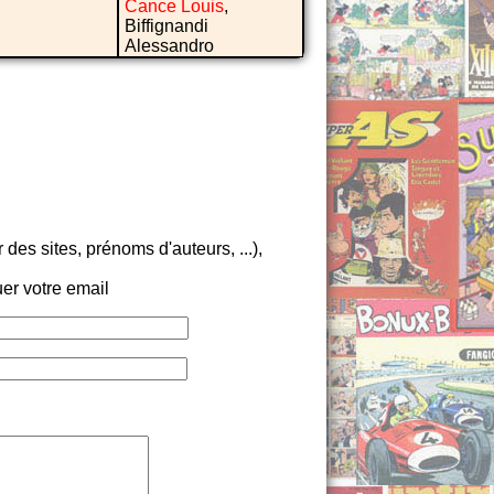
Cance Louis
,
Biffignandi
Alessandro
es sites, prénoms d'auteurs, ...),
er votre email