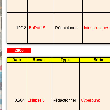
19/12
BoDoï 15
Rédactionnel
Infos, critiques
2000
Date
Revue
Type
Série
01/04
Ekllipse 3
Rédactionnel
Cyberpunk