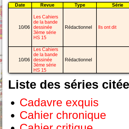
Date
Revue
Type
Série
Les Cahiers
de la bande
10/06
dessinée
Rédactionnel
Ils ont dit
3ème série
HS 15
Les Cahiers
de la bande
10/06
dessinée
Rédactionnel
3ème série
HS 15
Liste des séries cité
Cadavre exquis
Cahier chronique
Cahier critique