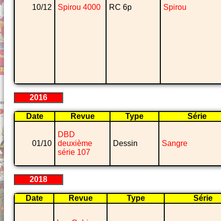
10/12
Spirou 4000
RC 6p
Spirou
2016
Date
Revue
Type
Série
DBD
01/10
deuxième
Dessin
Sangre
série 107
2018
Date
Revue
Type
Série