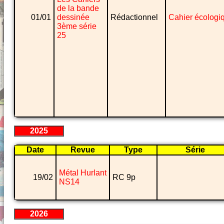
de la bande
01/01
dessinée
Rédactionnel
Cahier écologi
3ème série
25
2025
Date
Revue
Type
Série
Métal Hurlant
19/02
RC 9p
NS14
2026