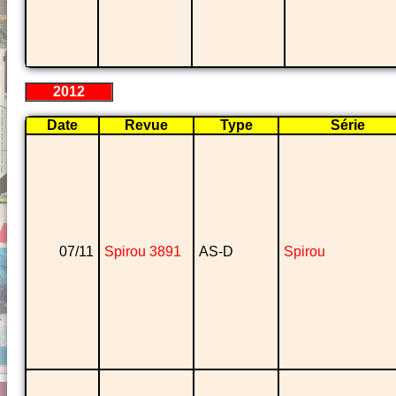
2012
Date
Revue
Type
Série
07/11
Spirou 3891
AS-D
Spirou