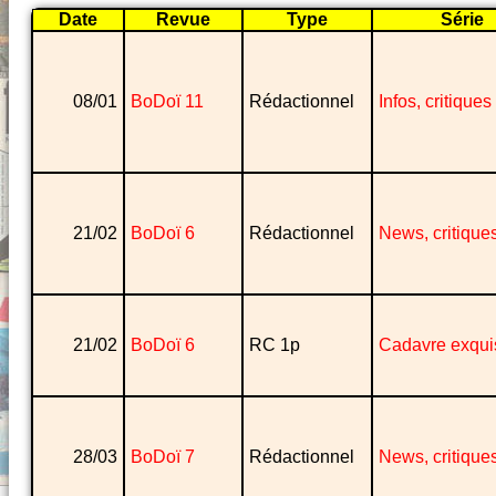
Date
Revue
Type
Série
08/01
BoDoï 11
Rédactionnel
Infos, critiques
21/02
BoDoï 6
Rédactionnel
News, critique
21/02
BoDoï 6
RC 1p
Cadavre exqui
28/03
BoDoï 7
Rédactionnel
News, critique