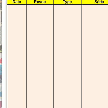
Date
Revue
Type
Série