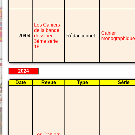
Les Cahiers
de la bande
Cahier
20/04
dessinée
Rédactionnel
monographique
3ème série
18
2024
Date
Revue
Type
Série
Les Cahiers