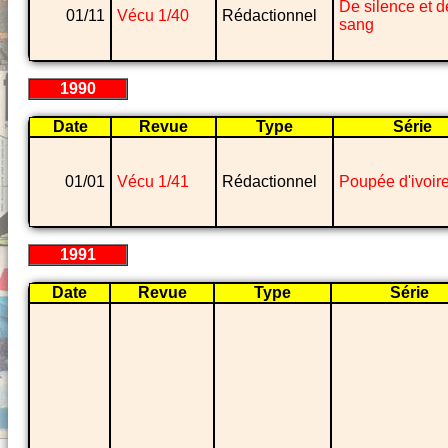
De silence et d
01/11
Vécu 1/40
Rédactionnel
sang
1990
Date
Revue
Type
Série
01/01
Vécu 1/41
Rédactionnel
Poupée d'ivoir
1991
Date
Revue
Type
Série