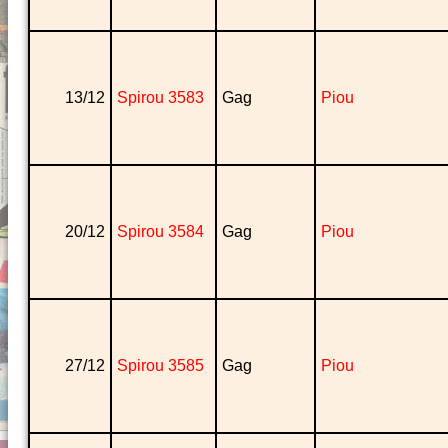
13/12
Spirou 3583
Gag
Piou
20/12
Spirou 3584
Gag
Piou
27/12
Spirou 3585
Gag
Piou