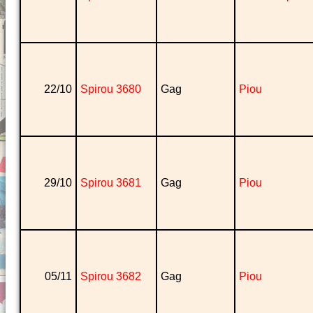
22/10
Spirou 3680
Gag
Piou
29/10
Spirou 3681
Gag
Piou
05/11
Spirou 3682
Gag
Piou