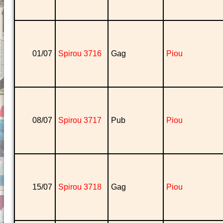
01/07
Spirou 3716
Gag
Piou
08/07
Spirou 3717
Pub
Piou
15/07
Spirou 3718
Gag
Piou