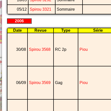
05/12
Spirou 3321
Sommaire
2006
Date
Revue
Type
Série
30/08
Spirou 3568
RC 2p
Piou
06/09
Spirou 3569
Gag
Piou