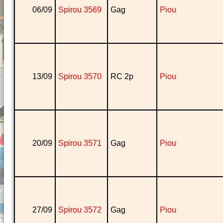
06/09
Spirou 3569
Gag
Piou
13/09
Spirou 3570
RC 2p
Piou
20/09
Spirou 3571
Gag
Piou
27/09
Spirou 3572
Gag
Piou