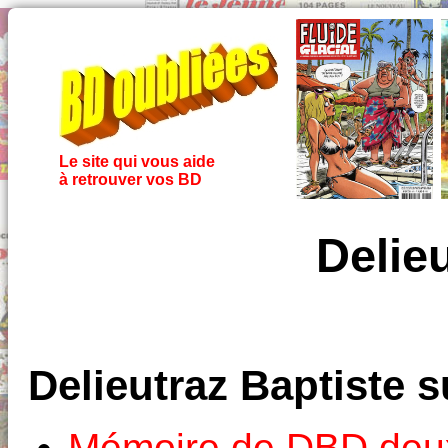
Le site qui vous aide
à retrouver vos BD
Delie
Delieutraz Baptiste 
Mémoire de DBD deux