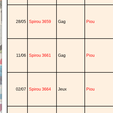
28/05
Spirou 3659
Gag
Piou
11/06
Spirou 3661
Gag
Piou
02/07
Spirou 3664
Jeux
Piou