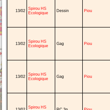
Spirou HS
13/02
Dessin
Piou
Ecologique
Spirou HS
13/02
Gag
Piou
Ecologique
Spirou HS
13/02
Gag
Piou
Ecologique
Spirou HS
13/02
RC 3p
Piou