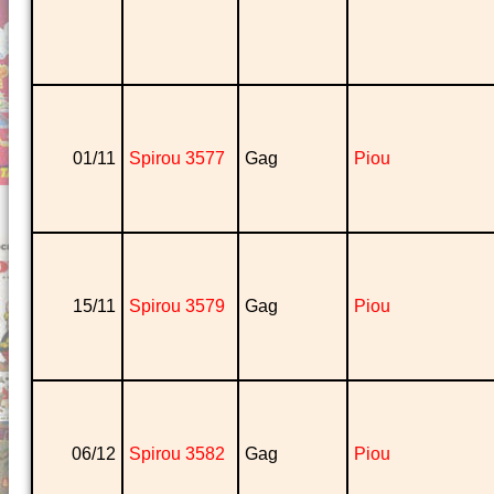
01/11
Spirou 3577
Gag
Piou
15/11
Spirou 3579
Gag
Piou
06/12
Spirou 3582
Gag
Piou