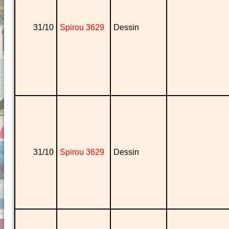
31/10
Spirou 3629
Dessin
31/10
Spirou 3629
Dessin