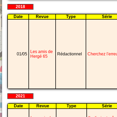
2018
Date
Revue
Type
Série
Les amis de
01/05
Rédactionnel
Cherchez l'erre
Hergé 65
2021
Date
Revue
Type
Série