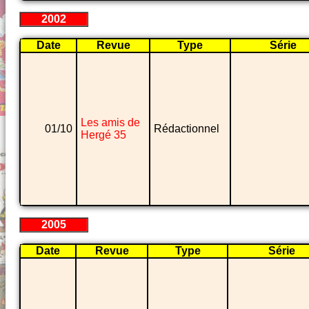
2002
Date
Revue
Type
Série
Les amis de
01/10
Rédactionnel
Hergé 35
2005
Date
Revue
Type
Série