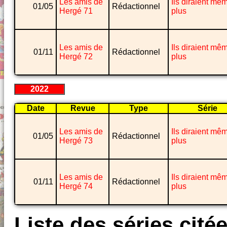
Les amis de
Ils diraient mê
01/05
Rédactionnel
Hergé 71
plus
Les amis de
Ils diraient mê
01/11
Rédactionnel
Hergé 72
plus
2022
Date
Revue
Type
Série
Les amis de
Ils diraient mê
01/05
Rédactionnel
Hergé 73
plus
Les amis de
Ils diraient mê
01/11
Rédactionnel
Hergé 74
plus
Liste des séries cité