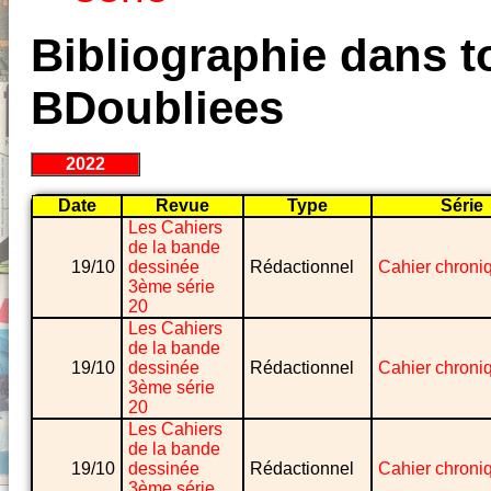
Bibliographie dans to
BDoubliees
2022
Date
Revue
Type
Série
Les Cahiers
de la bande
19/10
dessinée
Rédactionnel
Cahier chroni
3ème série
20
Les Cahiers
de la bande
19/10
dessinée
Rédactionnel
Cahier chroni
3ème série
20
Les Cahiers
de la bande
19/10
dessinée
Rédactionnel
Cahier chroni
3ème série