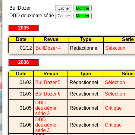
BullDozer
Cacher
Montrer
DBD deuxième série
Cacher
Montrer
2005
Date
Revue
Type
Série
01/12
BullDozer 4
Rédactionnel
Sélection
2006
Date
Revue
Type
Série
01/02
BullDozer 5
Rédactionnel
Sélection
01/03
BullDozer 6
Rédactionnel
Sélection
DBD
01/05
deuxième
Rédactionnel
Critique
série 2
DBD
01/06
deuxième
Rédactionnel
Critique
série 3