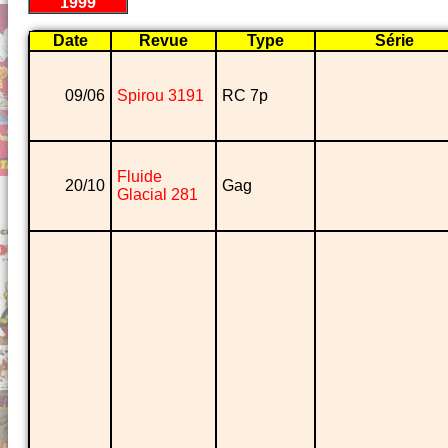
1999
Date
Revue
Type
Série
09/06
Spirou 3191
RC 7p
Fluide
20/10
Gag
Glacial 281