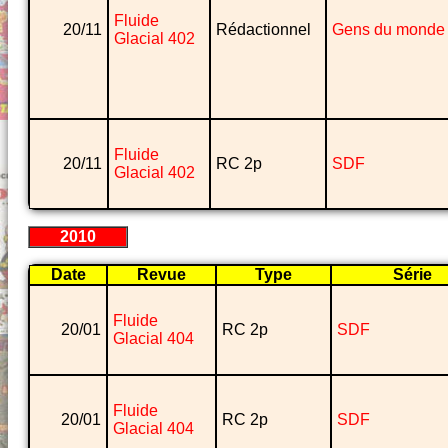
Fluide
20/11
Rédactionnel
Gens du monde
Glacial 402
Fluide
20/11
RC 2p
SDF
Glacial 402
2010
Date
Revue
Type
Série
Fluide
20/01
RC 2p
SDF
Glacial 404
Fluide
20/01
RC 2p
SDF
Glacial 404