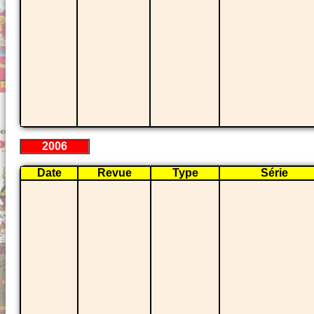
2006
Date
Revue
Type
Série