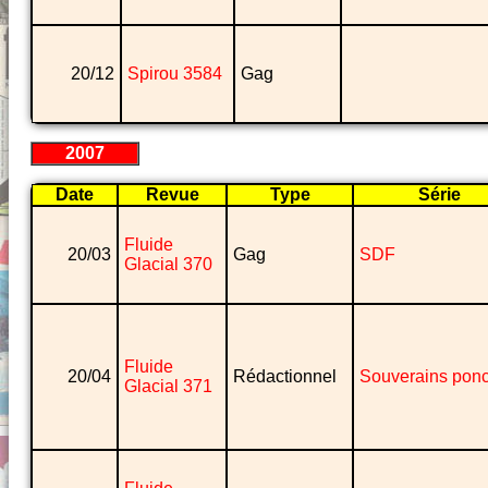
20/12
Spirou 3584
Gag
2007
Date
Revue
Type
Série
Fluide
20/03
Gag
SDF
Glacial 370
Fluide
20/04
Rédactionnel
Souverains ponc
Glacial 371