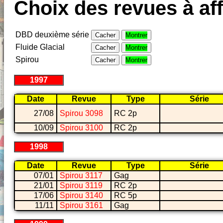
Choix des revues à aff
DBD deuxième série
Cacher
Montrer
Fluide Glacial
Cacher
Montrer
Spirou
Cacher
Montrer
1997
Date
Revue
Type
Série
27/08
Spirou 3098
RC 2p
10/09
Spirou 3100
RC 2p
1998
Date
Revue
Type
Série
07/01
Spirou 3117
Gag
21/01
Spirou 3119
RC 2p
17/06
Spirou 3140
RC 5p
11/11
Spirou 3161
Gag