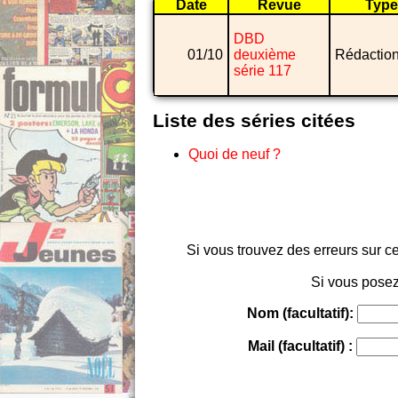
Date
Revue
Type
DBD
01/10
deuxième
Rédactio
série 117
Liste des séries citées
Quoi de neuf ?
Si vous trouvez des erreurs sur ce
Si vous posez
Nom (facultatif):
Mail (facultatif) :