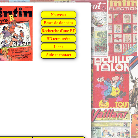
Nouveau
Bases de données
Recherche d'une BD
BD retrouvées
Liens
Aide et contact