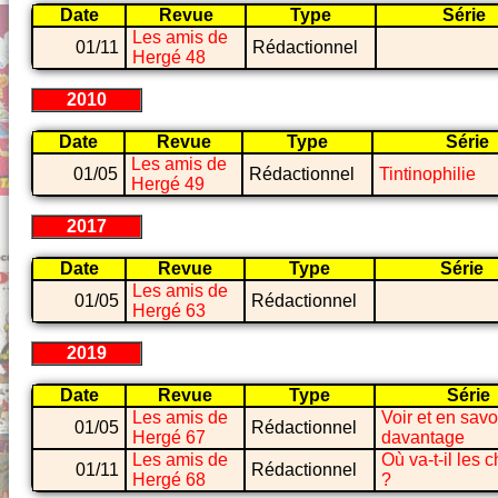
Date
Revue
Type
Série
Les amis de
01/11
Rédactionnel
Hergé 48
2010
Date
Revue
Type
Série
Les amis de
01/05
Rédactionnel
Tintinophilie
Hergé 49
2017
Date
Revue
Type
Série
Les amis de
01/05
Rédactionnel
Hergé 63
2019
Date
Revue
Type
Série
Les amis de
Voir et en savo
01/05
Rédactionnel
Hergé 67
davantage
Les amis de
Où va-t-il les 
01/11
Rédactionnel
Hergé 68
?