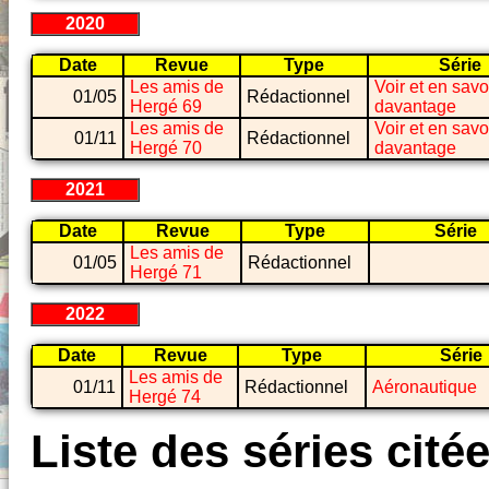
2020
Date
Revue
Type
Série
Les amis de
Voir et en savo
01/05
Rédactionnel
Hergé 69
davantage
Les amis de
Voir et en savo
01/11
Rédactionnel
Hergé 70
davantage
2021
Date
Revue
Type
Série
Les amis de
01/05
Rédactionnel
Hergé 71
2022
Date
Revue
Type
Série
Les amis de
01/11
Rédactionnel
Aéronautique
Hergé 74
Liste des séries cité