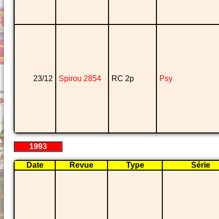
23/12
Spirou 2854
RC 2p
Psy
1993
Date
Revue
Type
Série