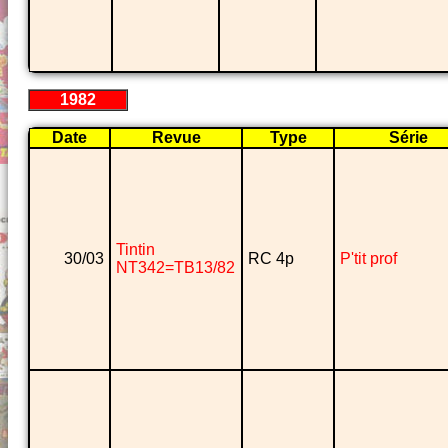
1982
Date
Revue
Type
Série
Tintin
30/03
RC 4p
P'tit prof
NT342=TB13/82