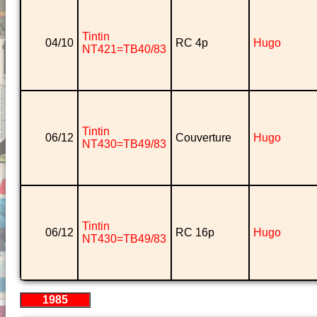
Tintin
04/10
RC 4p
Hugo
NT421=TB40/83
Tintin
06/12
Couverture
Hugo
NT430=TB49/83
Tintin
06/12
RC 16p
Hugo
NT430=TB49/83
1985