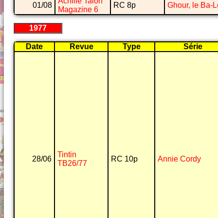
Achille Talon
01/08
RC 8p
Ghour, le Ba-
Magazine 6
1977
Date
Revue
Type
Série
Tintin
28/06
RC 10p
Annie Cordy
TB26/77