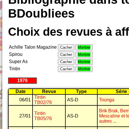
BDoubliees
Choix des revues à aff
Achille Talon Magazine
Cacher
Montrer
Spirou
Cacher
Montrer
Super As
Cacher
Montrer
Tintin
Cacher
Montrer
1976
Date
Revue
Type
Série
Tintin
06/01
AS-D
Tounga
TB02/76
Brik Brak, Bern
Tintin
27/01
AS-D
Mescaline et l
TB05/76
autres ...