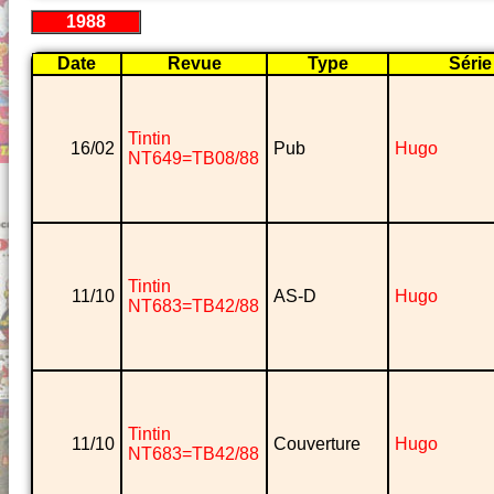
1988
Date
Revue
Type
Série
Tintin
16/02
Pub
Hugo
NT649=TB08/88
Tintin
11/10
AS-D
Hugo
NT683=TB42/88
Tintin
11/10
Couverture
Hugo
NT683=TB42/88