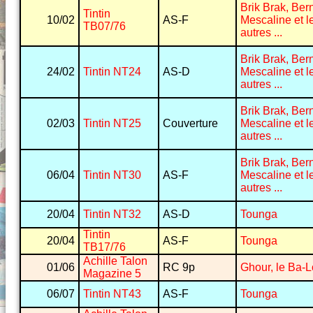
Brik Brak, Bern
Tintin
10/02
AS-F
Mescaline et l
TB07/76
autres ...
Brik Brak, Bern
24/02
Tintin NT24
AS-D
Mescaline et l
autres ...
Brik Brak, Bern
02/03
Tintin NT25
Couverture
Mescaline et l
autres ...
Brik Brak, Bern
06/04
Tintin NT30
AS-F
Mescaline et l
autres ...
20/04
Tintin NT32
AS-D
Tounga
Tintin
20/04
AS-F
Tounga
TB17/76
Achille Talon
01/06
RC 9p
Ghour, le Ba-
Magazine 5
06/07
Tintin NT43
AS-F
Tounga