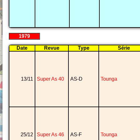
1979
Date
Revue
Type
Série
13/11
Super As 40
AS-D
Tounga
25/12
Super As 46
AS-F
Tounga