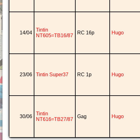
Tintin
14/04
RC 16p
Hugo
NT605=TB16/87
23/06
Tintin Super37
RC 1p
Hugo
Tintin
30/06
Gag
Hugo
NT616=TB27/87