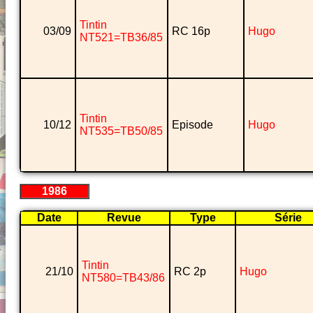
Tintin
03/09
RC 16p
Hugo
NT521=TB36/85
Tintin
10/12
Episode
Hugo
NT535=TB50/85
1986
Date
Revue
Type
Série
Tintin
21/10
RC 2p
Hugo
NT580=TB43/86