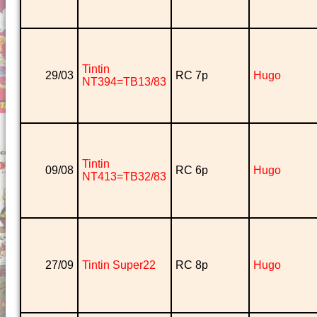
Tintin
29/03
RC 7p
Hugo
NT394=TB13/83
Tintin
09/08
RC 6p
Hugo
NT413=TB32/83
27/09
Tintin Super22
RC 8p
Hugo