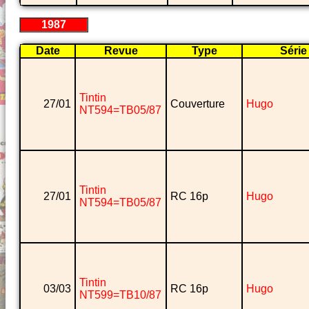
1987
Date
Revue
Type
Série
Tintin
27/01
Couverture
Hugo
NT594=TB05/87
Tintin
27/01
RC 16p
Hugo
NT594=TB05/87
Tintin
03/03
RC 16p
Hugo
NT599=TB10/87