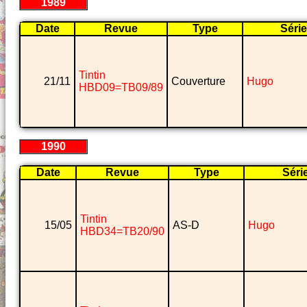
1989
Date
Revue
Type
Série
Tintin
21/11
Couverture
Hugo
HBD09=TB09/89
1990
Date
Revue
Type
Séri
Tintin
15/05
AS-D
Hugo
HBD34=TB20/90