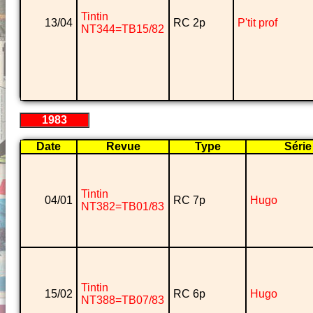
Tintin
13/04
RC 2p
P'tit prof
NT344=TB15/82
1983
Date
Revue
Type
Série
Tintin
04/01
RC 7p
Hugo
NT382=TB01/83
Tintin
15/02
RC 6p
Hugo
NT388=TB07/83