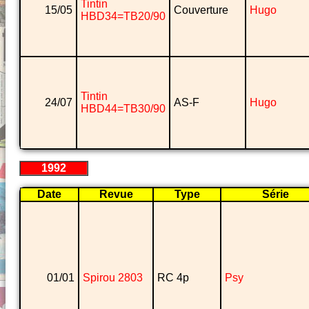
Tintin
15/05
Couverture
Hugo
HBD34=TB20/90
Tintin
24/07
AS-F
Hugo
HBD44=TB30/90
1992
Date
Revue
Type
Série
01/01
Spirou 2803
RC 4p
Psy