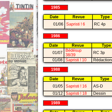
1985
Date
Revue
Type
01/06
Sapristi ! 6
RC 4p
1986
Date
Revue
Type
Bédésup
01/07
RC 3p
38/39
01/08
Sapristi ! 10
Rédaction
1988
Date
Revue
Type
01/05
Sapristi ! 16
AS-D
01/12
Sapristi ! 18
Dessin
1989