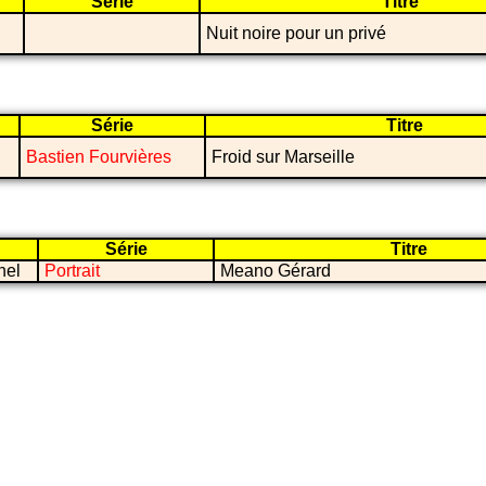
Série
Titre
Nuit noire pour un privé
Série
Titre
Bastien Fourvières
Froid sur Marseille
Série
Titre
nel
Portrait
Meano Gérard