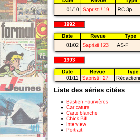
Date
Revue
Type
01/10
Sapristi ! 19
RC 3p
1992
Date
Revue
Type
01/02
Sapristi ! 23
AS-F
1993
Date
Revue
Type
01/11
Sapristi ! 27
Rédaction
Liste des séries citées
Bastien Fourvières
Caricature
Carte blanche
Chick Bill
Interview
Portrait