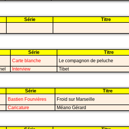
Série
Titre
Série
Titre
Carte blanche
Le compagnon de peluche
nel
Interview
Tibet
Série
Titre
Bastien Fourvières
Froid sur Marseille
Caricature
Méano Gérard