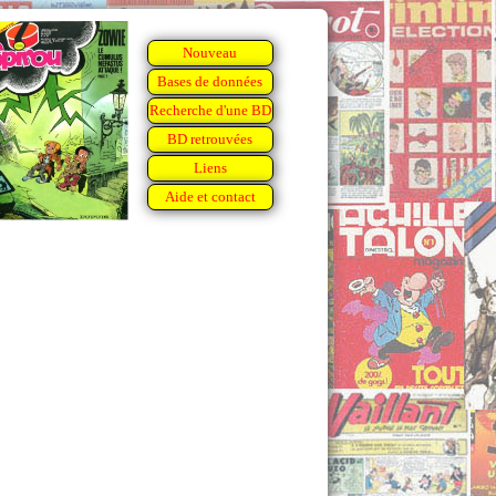
Nouveau
Bases de données
Recherche d'une BD
BD retrouvées
Liens
Aide et contact