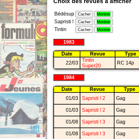
Choix des revues à afficher
Bédésup
Cacher
Montrer
Sapristi !
Cacher
Montrer
Tintin
Cacher
Montrer
1983
Date
Revue
Type
Tintin
22/03
RC 14p
Super20
1984
Date
Revue
Type
01/03
Sapristi ! 2
Gag
01/03
Sapristi ! 2
Gag
01/08
Sapristi ! 3
Gag
01/08
Sapristi ! 3
Gag