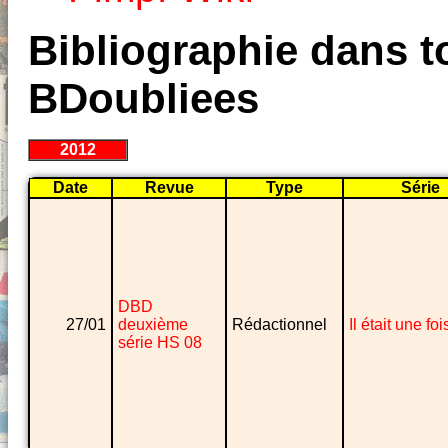
Bibliographie dans to
BDoubliees
2012
Date
Revue
Type
Série
DBD
27/01
deuxième
Rédactionnel
Il était une fois
série HS 08