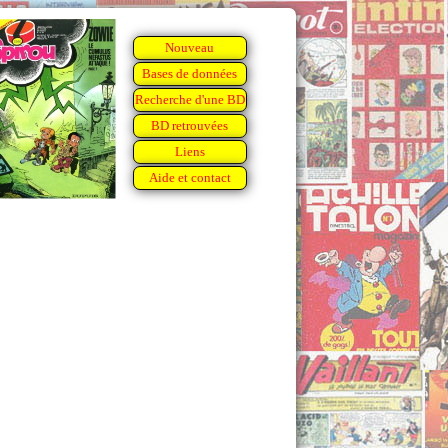
Nouveau
Bases de données
Recherche d'une BD
BD retrouvées
Liens
Aide et contact