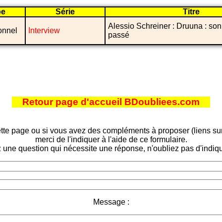
pe
Série
Titre
Alessio Schreiner : Druuna : son 
onnel
Interview
passé
Retour page d'accueil BDoubliees.com
tte page ou si vous avez des compléments à proposer (liens sur d
merci de l'indiquer à l'aide de ce formulaire.
 une question qui nécessite une réponse, n'oubliez pas d'indiqu
Message :