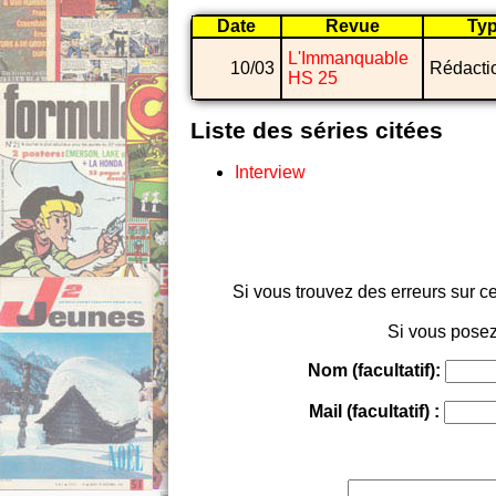
Date
Revue
Ty
L'Immanquable
10/03
Rédacti
HS 25
Liste des séries citées
Interview
Si vous trouvez des erreurs sur ce
Si vous posez
Nom (facultatif):
Mail (facultatif) :