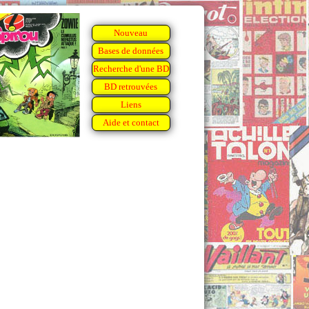
Nouveau
Bases de données
Recherche d'une BD
BD retrouvées
Liens
Aide et contact