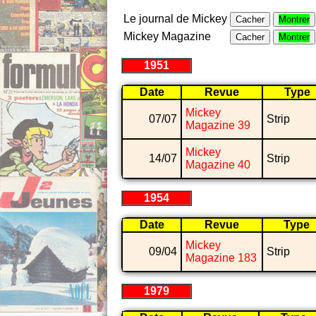
Le journal de Mickey
Cacher
Montrer
Mickey Magazine
Cacher
Montrer
1951
Date
Revue
Type
Mickey
07/07
Strip
Magazine 39
Mickey
14/07
Strip
Magazine 40
1954
Date
Revue
Type
Mickey
09/04
Strip
Magazine 183
1979