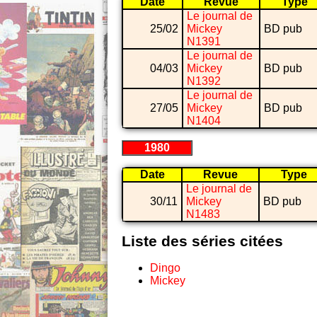
Date
Revue
Type
Le journal de
25/02
Mickey
BD pub
N1391
Le journal de
04/03
Mickey
BD pub
N1392
Le journal de
27/05
Mickey
BD pub
N1404
1980
Date
Revue
Type
Le journal de
30/11
Mickey
BD pub
N1483
Liste des séries citées
Dingo
Mickey