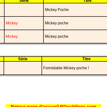
Série
Titre
Mickey Poche
Mickey
Mickey poche
Mickey
Mickey poche
Série
Titre
Formidable Mickey poche !
Retour page d'accueil BDoubliees.com