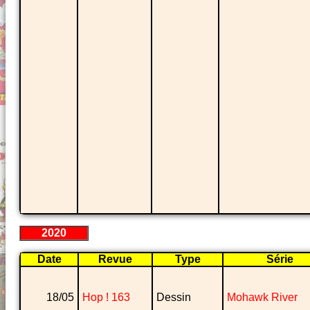
2020
Date
Revue
Type
Série
18/05
Hop ! 163
Dessin
Mohawk River