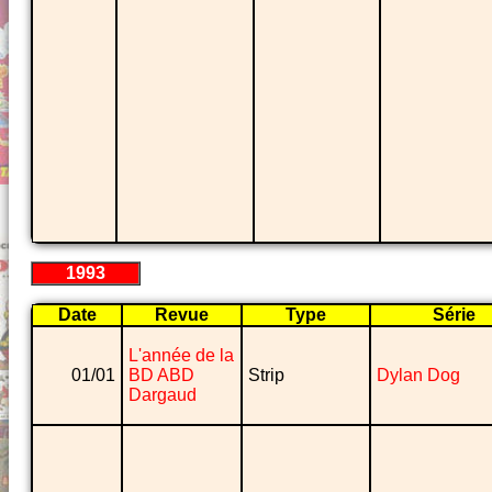
1993
Date
Revue
Type
Série
L'année de la
01/01
BD ABD
Strip
Dylan Dog
Dargaud