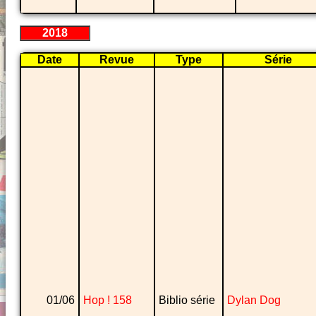
2018
Date
Revue
Type
Série
01/06
Hop ! 158
Biblio série
Dylan Dog