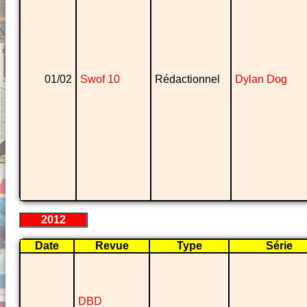
01/02
Swof 10
Rédactionnel
Dylan Dog
2012
Date
Revue
Type
Série
DBD