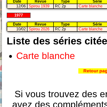
Date
Revue
Type
Série
12/06
Spirou 1939
RC 2p
Carte blanche
1977
Date
Revue
Type
Série
10/02
Spirou 2026
RC 2p
Carte blanche
Liste des séries cité
Carte blanche
Retour pa
Si vous trouvez des e
avez des compléments à