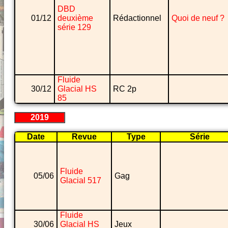
DBD
01/12
deuxième
Rédactionnel
Quoi de neuf ?
série 129
Fluide
30/12
Glacial HS
RC 2p
85
2019
Date
Revue
Type
Série
Fluide
05/06
Gag
Glacial 517
Fluide
30/06
Glacial HS
Jeux