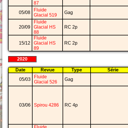
87
Fluide
05/08
Gag
Glacial 519
Fluide
20/09
Glacial HS
RC 2p
88
Fluide
15/12
Glacial HS
RC 2p
89
2020
Date
Revue
Type
Série
Fluide
05/03
Gag
Glacial 526
03/06
Spirou 4286
RC 4p
Fluide