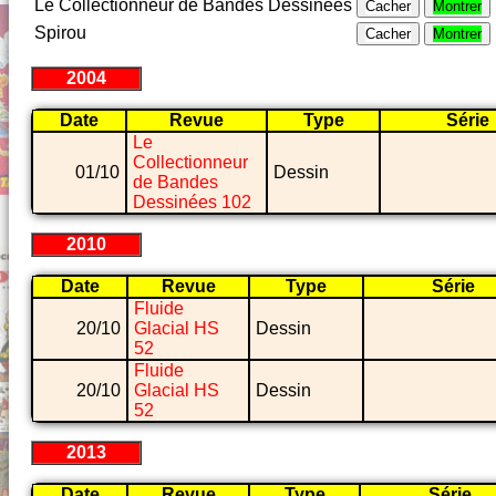
Le Collectionneur de Bandes Dessinées
Cacher
Montrer
Spirou
Cacher
Montrer
2004
Date
Revue
Type
Série
Le
Collectionneur
01/10
Dessin
de Bandes
Dessinées 102
2010
Date
Revue
Type
Série
Fluide
20/10
Glacial HS
Dessin
52
Fluide
20/10
Glacial HS
Dessin
52
2013
Date
Revue
Type
Série