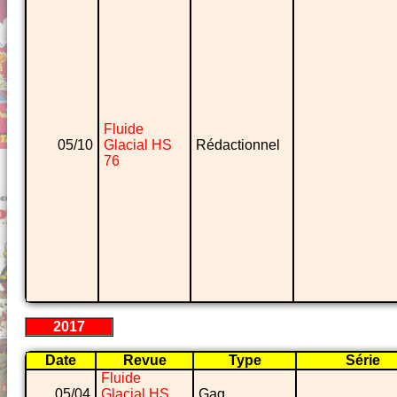
Fluide
05/10
Glacial HS
Rédactionnel
76
2017
Date
Revue
Type
Série
Fluide
05/04
Glacial HS
Gag