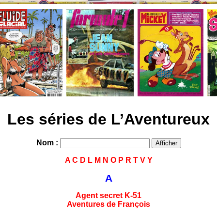
Les séries de L’Aventureux
Nom :
A
C
D
L
M
N
O
P
R
T
V
Y
A
Agent secret K-51
Aventures de François