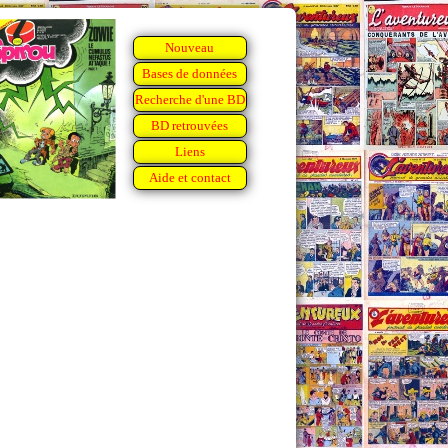
Nouveau
Bases de données
Recherche d'une BD
BD retrouvées
Liens
Aide et contact