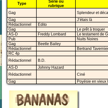
Série ou
Type
rubrique
Gag
Splendeur et déc
Gag
J’étais là
Rédactionnel
Edito
Gag
Le prêt à troquer
AS-D
Freddy Lombard
Le testament de G
Pub
Nuits Noires
Gag
Beetle Bailey
Rédactionnel
Bertrand Tavernie
RC 4p
Rédactionnel
B.D.
AS-D
Johnny Hazard
Rédactionnel
Ciné
Gag
Poyésie en vieux 