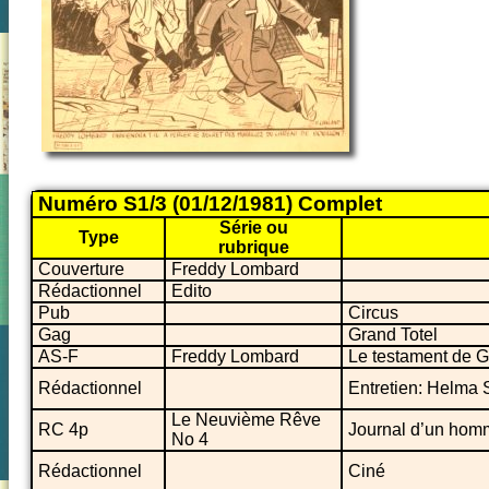
Numéro S1/3 (01/12/1981) Complet
Série ou
Type
rubrique
Couverture
Freddy Lombard
Rédactionnel
Edito
Pub
Circus
Gag
Grand Totel
AS-F
Freddy Lombard
Le testament de G
Rédactionnel
Entretien: Helma
Le Neuvième Rêve
RC 4p
Journal d’un homm
No 4
Rédactionnel
Ciné