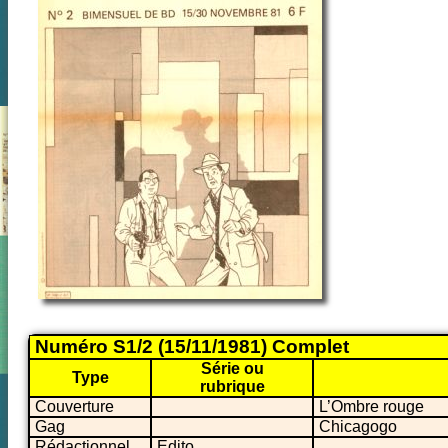
Numéro S1/2 (15/11/1981) Complet
Série ou
Type
rubrique
Couverture
L’Ombre rouge
Gag
Chicagogo
Rédactionnel
Edito