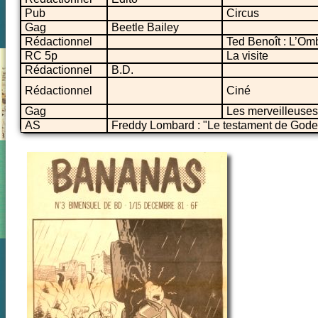
Pub
Circus
Gag
Beetle Bailey
Rédactionnel
Ted Benoît : L’O
RC 5p
La visite
Rédactionnel
B.D.
Rédactionnel
Ciné
Gag
Les merveilleuses 
AS
Freddy Lombard : "Le testament de Godef