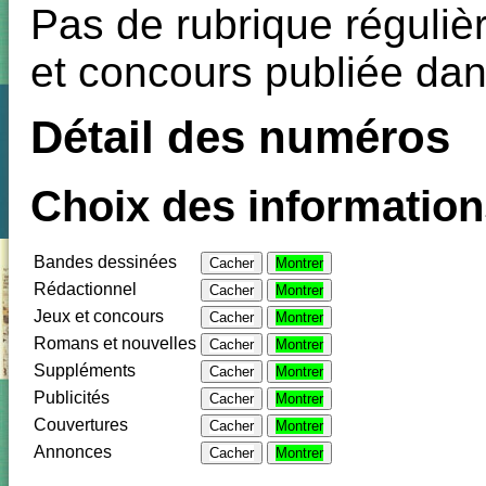
Pas de rubrique régulièr
et concours publiée dan
Détail des numéros
Choix des informations
Bandes dessinées
Cacher
Montrer
Rédactionnel
Cacher
Montrer
Jeux et concours
Cacher
Montrer
Romans et nouvelles
Cacher
Montrer
Suppléments
Cacher
Montrer
Publicités
Cacher
Montrer
Couvertures
Cacher
Montrer
Annonces
Cacher
Montrer