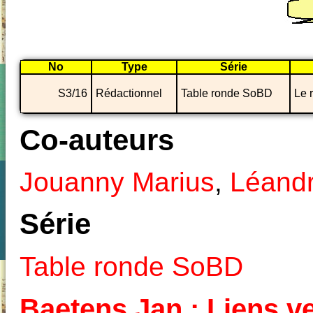
No
Type
Série
S3/16
Rédactionnel
Table ronde SoBD
Le 
Co-auteurs
Jouanny Marius
,
Léandr
Série
Table ronde SoBD
Baetens Jan : Liens ve