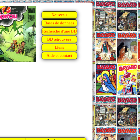
Nouveau
Bases de données
Recherche d'une BD
BD retrouvées
Liens
Aide et contact