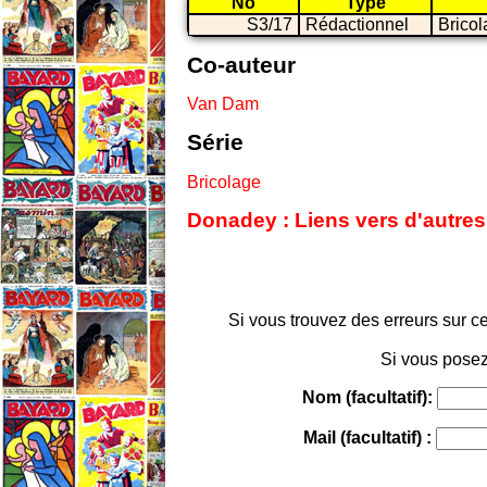
No
Type
S3/17
Rédactionnel
Brico
Co-auteur
Van Dam
Série
Bricolage
Donadey : Liens vers d'autres
Si vous trouvez des erreurs sur ce
Si vous posez
Nom (facultatif):
Mail (facultatif) :