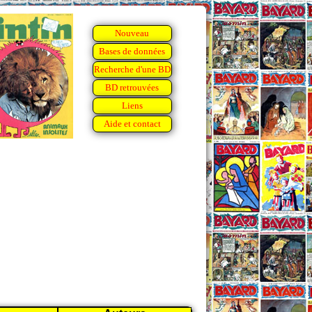
Nouveau
Bases de données
Recherche d'une BD
BD retrouvées
Liens
Aide et contact