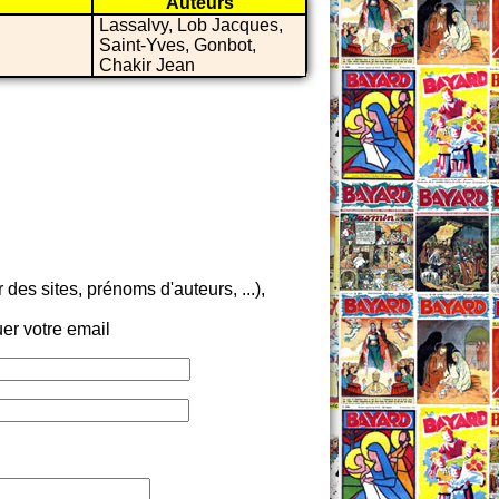
Auteurs
Lassalvy, Lob Jacques,
Saint-Yves, Gonbot,
Chakir Jean
es sites, prénoms d'auteurs, ...),
er votre email