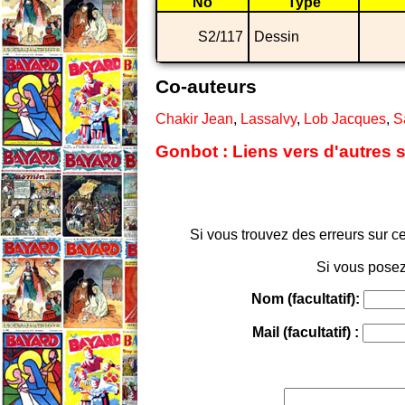
No
Type
S2/117
Dessin
Co-auteurs
Chakir Jean
,
Lassalvy
,
Lob Jacques
,
S
Gonbot : Liens vers d'autres 
Si vous trouvez des erreurs sur ce
Si vous posez
Nom (facultatif):
Mail (facultatif) :