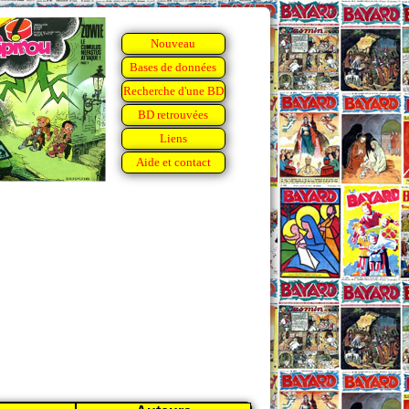
Nouveau
Bases de données
Recherche d'une BD
BD retrouvées
Liens
Aide et contact