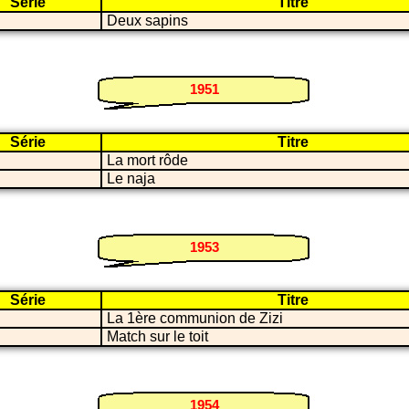
Série
Titre
Deux sapins
1951
Série
Titre
La mort rôde
Le naja
1953
Série
Titre
La 1ère communion de Zizi
Match sur le toit
1954