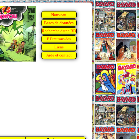
Nouveau
Bases de données
Recherche d'une BD
BD retrouvées
Liens
Aide et contact