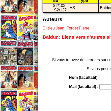
No
Type
S2/103-
AS
Baldu
S2/127
Auteurs
D'Izieu Jean
,
Forget Pierre
Baldur : Liens vers d'autres s
Si vous trouvez des erreurs sur ce
Si vous posez
Nom (facultatif):
Mail (facultatif) :