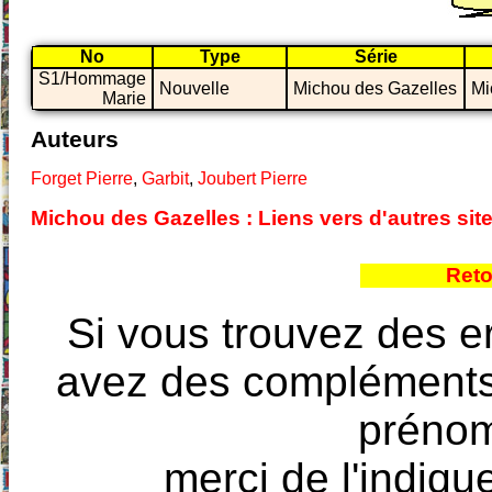
No
Type
Série
S1/Hommage
Nouvelle
Michou des Gazelles
Mi
Marie
Auteurs
Forget Pierre
,
Garbit
,
Joubert Pierre
Michou des Gazelles : Liens vers d'autres sit
Reto
Si vous trouvez des e
avez des compléments à
prénoms
merci de l'indique