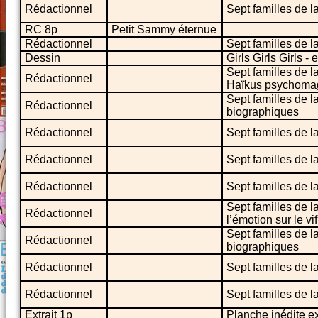
Rédactionnel
Sept familles de l
RC 8p
Petit Sammy éternue
Rédactionnel
Sept familles de l
Dessin
Girls Girls Girls 
Sept familles de l
Rédactionnel
Haïkus psychoma
Sept familles de 
Rédactionnel
biographiques
Rédactionnel
Sept familles de la
Rédactionnel
Sept familles de l
Rédactionnel
Sept familles de l
Sept familles de l
Rédactionnel
l’émotion sur le vif
Sept familles de 
Rédactionnel
biographiques
Rédactionnel
Sept familles de la
Rédactionnel
Sept familles de la
Extrait 1p
Planche inédite e