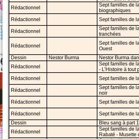
Sept familles de 
Rédactionnel
biographiques
Rédactionnel
Sept familles de l
Sept familles de la
Rédactionnel
tranchées
Sept familles de la
Rédactionnel
Ouest
Dessin
Nestor Burma
Nestor Burma dans
Sept familles de l
Rédactionnel
- L’Histoire à tout 
Rédactionnel
Sept familles de 
Sept familles de l
Rédactionnel
noir
Rédactionnel
Sept familles de l
Rédactionnel
Sept familles de la
Dessin
Bleu sang à part 1
Sept familles de l
Rédactionnel
Rabaté - Musette 