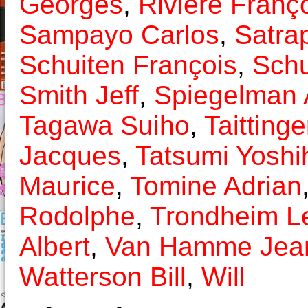
Georges
,
Rivière Franç
Sampayo Carlos
,
Satra
Schuiten François
,
Schu
Smith Jeff
,
Spiegelman 
Tagawa Suiho
,
Taittinge
Jacques
,
Tatsumi Yoshi
Maurice
,
Tomine Adrian
Rodolphe
,
Trondheim L
Albert
,
Van Hamme Jea
Watterson Bill
,
Will