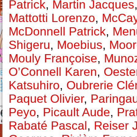
Patrick
,
Martin Jacques
Mattotti Lorenzo
,
McCay
McDonnell Patrick
,
Menu
Shigeru
,
Moebius
,
Moor
Mouly Françoise
,
Munoz
O’Connell Karen
,
Oeste
Katsuhiro
,
Oubrerie Cl
Paquet Olivier
,
Paringau
Peyo
,
Picault Aude
,
Pra
Rabaté Pascal
,
Reiser 