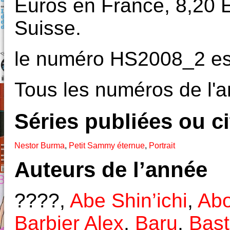
Euros en France, 8,20 
Suisse.
le numéro HS2008_2 es
Tous les numéros de l'a
Séries publiées ou c
Nestor Burma
,
Petit Sammy éternue
,
Portrait
Auteurs de l’année
????,
Abe Shin’ichi
,
Abo
Barbier Alex
,
Baru
,
Bast