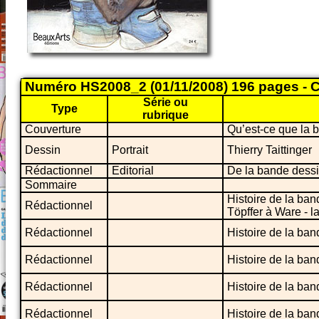
Numéro HS2008_2 (01/11/2008) 196 pages - C
Série ou
Type
rubrique
Couverture
Qu’est-ce que la 
Dessin
Portrait
Thierry Taittinger
Rédactionnel
Editorial
De la bande dess
Sommaire
Histoire de la ban
Rédactionnel
Töpffer à Ware - la
Rédactionnel
Histoire de la ba
Rédactionnel
Histoire de la ba
Rédactionnel
Histoire de la ba
Rédactionnel
Histoire de la ba