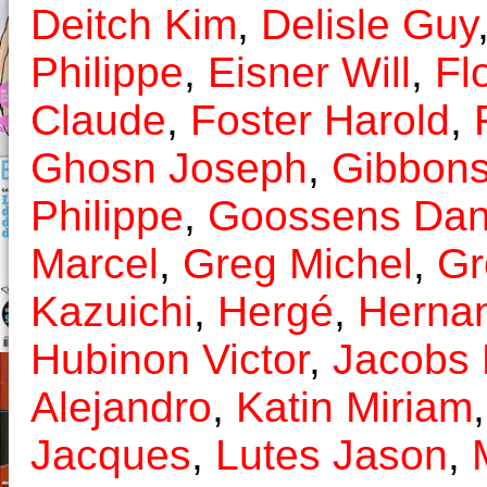
Deitch Kim
,
Delisle Guy
Philippe
,
Eisner Will
,
Fl
Claude
,
Foster Harold
,
Ghosn Joseph
,
Gibbon
Philippe
,
Goossens Dan
Marcel
,
Greg Michel
,
Gr
Kazuichi
,
Hergé
,
Herna
Hubinon Victor
,
Jacobs 
Alejandro
,
Katin Miriam
Jacques
,
Lutes Jason
,