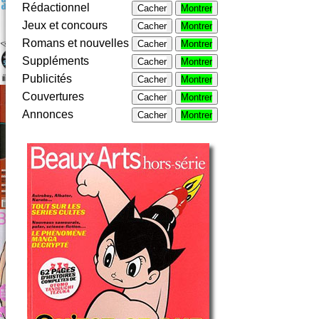
Rédactionnel
Cacher
Montrer
Jeux et concours
Cacher
Montrer
Romans et nouvelles
Cacher
Montrer
Suppléments
Cacher
Montrer
Publicités
Cacher
Montrer
Couvertures
Cacher
Montrer
Annonces
Cacher
Montrer