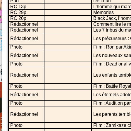
Pub
Delcourt
RC 13p
L’homme qui marc
RC 29p
Memories
RC 20p
Black Jack, l’hom
Rédactionnel
Comment lire le 
Rédactionnel
Les 7 tribus du m
Rédactionnel
Les précurseurs :
Photo
Film : Ron par Ak
Rédactionnel
Les nouveaux samo
Photo
Film : Dead or ali
Rédactionnel
Les enfants terrib
Photo
Film : Battle Roya
Rédactionnel
Les éternels adol
Photo
Film : Audition pa
Rédactionnel
Les parents terrib
Photo
Film : Zamikaze c