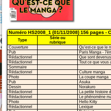
Numéro HS2008_1 (01/11/2008) 156 pages - 
Série ou
Type
rubrique
Couverture
Qu’est-ce que le 
Pub
Paris Manga - 7èm
Rédactionnel
Que sont devenus
Rédactionnel
Tout ce que vous 
Sommaire
Rédactionnel
Culture manga
Photo
La coupe manga
Pub
Asuka
Dessin
Norakuro
Rédactionnel
La petite histoire
Rédactionnel
Le phénomène m
Photo
Hello Kitty
Rédactionnel
Lexique