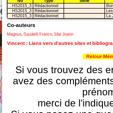
No
Type
Série
HS2015_3
Rédactionnel
Bon
HS2015_3
Rédactionnel
Les
HS2015_3
Rédactionnel
La 
Co-auteurs
Magnus
,
Saudelli Franco
,
Sfar Joann
Vincent : Liens vers d'autres sites et biblio
Retour Mém
Si vous trouvez des e
avez des compléments à
prénoms
merci de l'indique