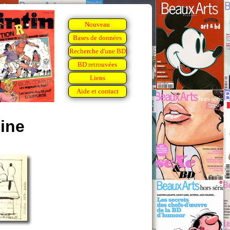
Nouveau
Bases de données
Recherche d'une BD
BD retrouvées
Liens
Aide et contact
ine