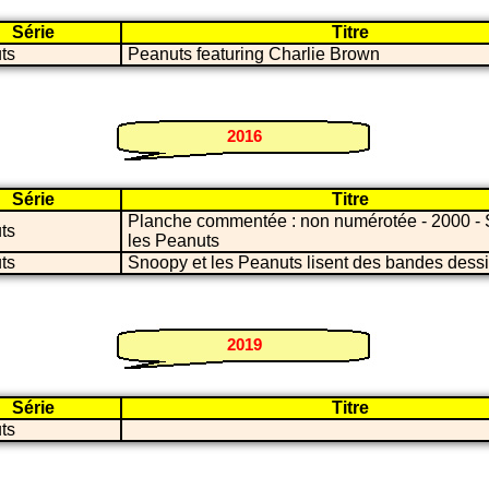
Série
Titre
ts
Peanuts featuring Charlie Brown
2016
Série
Titre
Planche commentée : non numérotée - 2000 - 
ts
les Peanuts
ts
Snoopy et les Peanuts lisent des bandes dess
2019
Série
Titre
ts