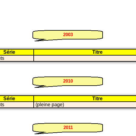
2003
Série
Titre
ts
2010
Série
Titre
ts
(pleine page)
2011