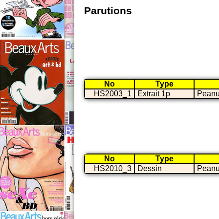
Parutions
No
Type
HS2003_1
Extrait 1p
Peanu
No
Type
HS2010_3
Dessin
Peanu