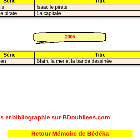
Série
Titre
ris
Isaac le pirate
le pirate
La capitale
2005
Série
Titre
ien
Blain, la mer et la bande dessinée
tes et bibliographie sur BDoubliees.com
Retour Mémoire de Bédéka