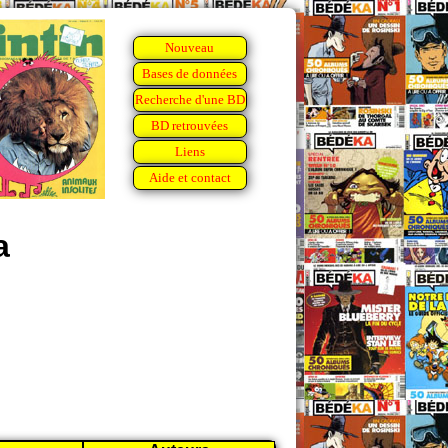
Nouveau
Bases de données
Recherche d'une BD
BD retrouvées
Liens
Aide et contact
a