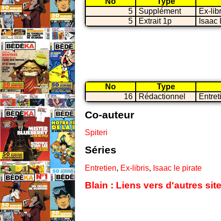
No
Type
5
Supplément
Ex-lib
5
Extrait 1p
Isaac 
No
Type
16
Rédactionnel
Entret
Co-auteur
Spiteri
Séries
Entretien
,
Ex-libris
,
Isaac le pirate
Blain : Liens vers d'autres si