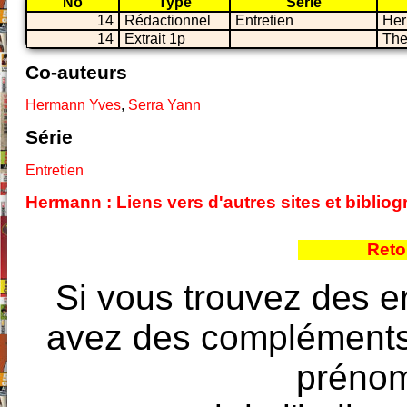
No
Type
Série
14
Rédactionnel
Entretien
Her
14
Extrait 1p
The
Co-auteurs
Hermann Yves
,
Serra Yann
Série
Entretien
Hermann : Liens vers d'autres sites et bibli
Reto
Si vous trouvez des e
avez des compléments à
prénoms