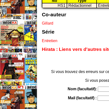
No
Type
HS1
Rédactionnel
Entret
Co-auteur
Gillard
Série
Entretien
Hirata : Liens vers d'autres s
Si vous trouvez des erreurs sur ce
Si vous posez
Nom (facultatif):
Mail (facultatif) :