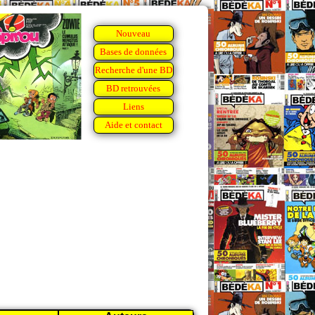
Nouveau
Bases de données
Recherche d'une BD
BD retrouvées
Liens
Aide et contact