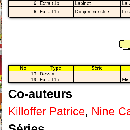
6
Extrait 1p
Lapinot
La 
6
Extrait 1p
Donjon monsters
Les
No
Type
Série
13
Dessin
19
Extrait 1p
Mis
Co-auteurs
Killoffer Patrice
,
Nine Ca
Séries