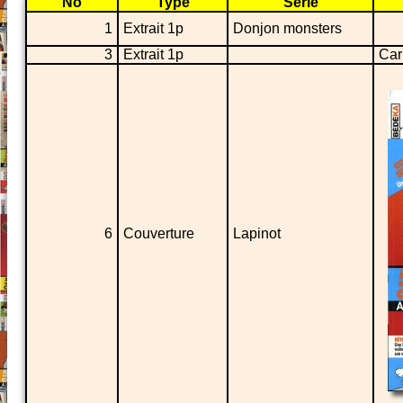
No
Type
Série
1
Extrait 1p
Donjon monsters
3
Extrait 1p
Car
6
Couverture
Lapinot