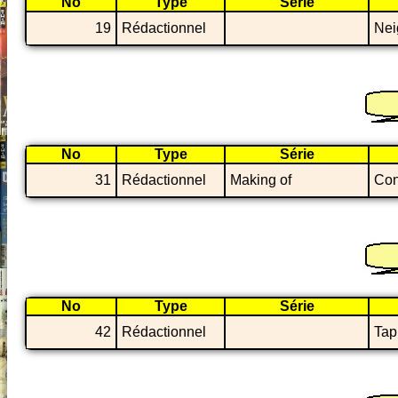
No
Type
Série
19
Rédactionnel
Nei
No
Type
Série
31
Rédactionnel
Making of
Con
No
Type
Série
42
Rédactionnel
Tap