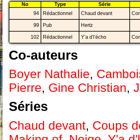
No
Type
Série
94
Rédactionnel
Chaud devant
Con
99
Pub
Hertz
102
Rédactionnel
Y'a d'l'écho
Con
Co-auteurs
Boyer Nathalie
,
Camboi
Pierre
,
Gine Christian
,
J
Séries
Chaud devant
,
Coups de
Making of
,
Neige
,
Y'a d'