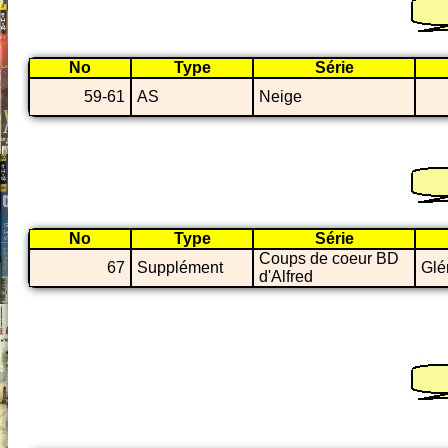
No
Type
Série
59-61
AS
Neige
No
Type
Série
Coups de coeur BD
67
Supplément
Glé
d'Alfred