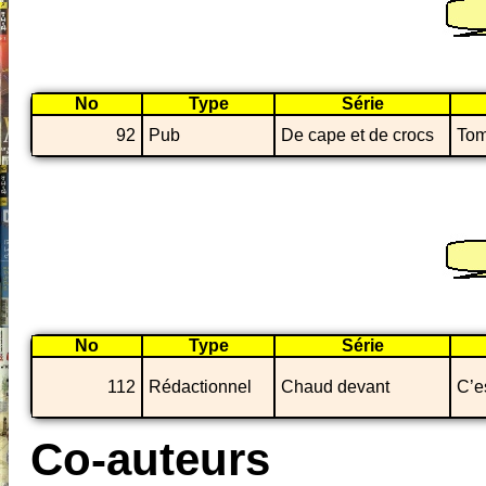
No
Type
Série
92
Pub
De cape et de crocs
Tom
No
Type
Série
112
Rédactionnel
Chaud devant
C’e
Co-auteurs