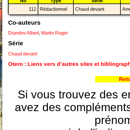
No
Type
Série
112
Rédactionnel
Chaud devant
Ame
Co-auteurs
Drandov Albert
,
Martin Roger
Série
Chaud devant
Otero : Liens vers d'autres sites et bibliogr
Ret
Si vous trouvez des e
avez des compléments à
prénoms