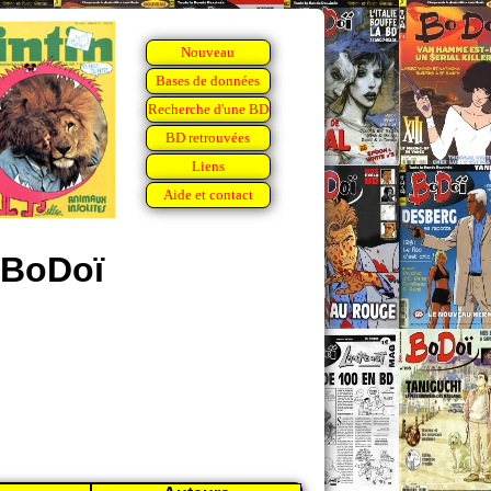
Nouveau
Bases de données
Recherche d'une BD
BD retrouvées
Liens
Aide et contact
 BoDoï