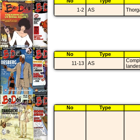
No
Type
1-2
AS
Thorg
No
Type
Compl
11-13
AS
lande
No
Type