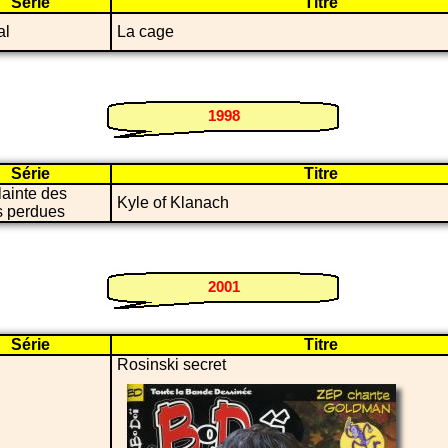
Série
Titre
al
La cage
1998
Série
Titre
ainte des
Kyle of Klanach
s perdues
2001
Série
Titre
Rosinski secret