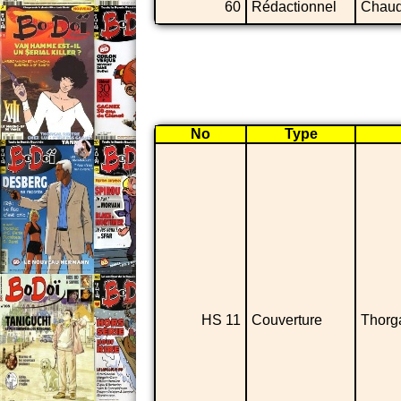
60
Rédactionnel
Chaud
No
Type
HS 11
Couverture
Thorg