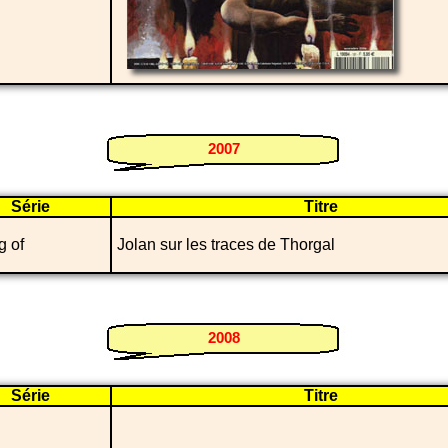
2007
Série
Titre
g of
Jolan sur les traces de Thorgal
2008
Série
Titre