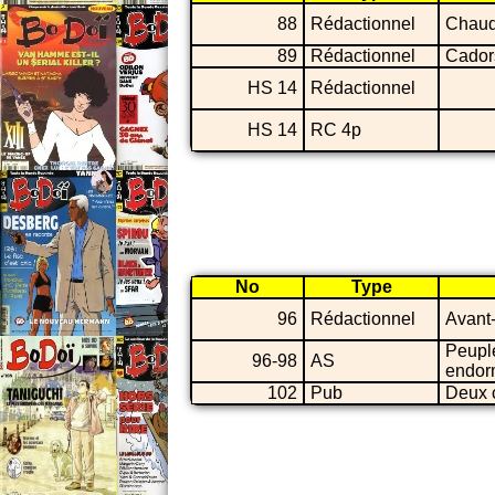
88
Rédactionnel
Chaud
89
Rédactionnel
Cador
HS 14
Rédactionnel
HS 14
RC 4p
No
Type
96
Rédactionnel
Avant
Peupl
96-98
AS
endor
102
Pub
Deux 