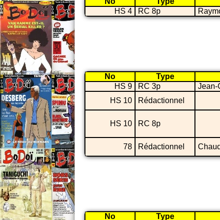
No
Type
HS 4
RC 8p
Raymo
No
Type
HS 9
RC 3p
Jean-
HS 10
Rédactionnel
HS 10
RC 8p
78
Rédactionnel
Chaud
No
Type