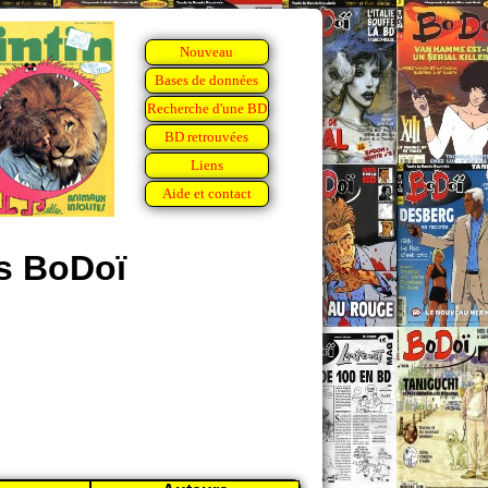
Nouveau
Bases de données
Recherche d'une BD
BD retrouvées
Liens
Aide et contact
ns BoDoï