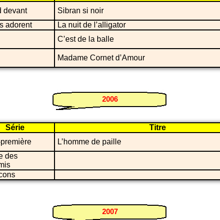
 devant
Sibran si noir
s adorent
La nuit de l’alligator
C’est de la balle
Madame Cornet d’Amour
2006
Série
Titre
-première
L’homme de paille
e des
mis
cons
2007