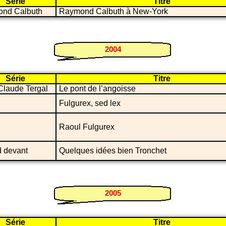
Série
Titre
nd Calbuth
Raymond Calbuth à New-York
2004
Série
Titre
Claude Tergal
Le pont de l’angoisse
Fulgurex, sed lex
Raoul Fulgurex
 devant
Quelques idées bien Tronchet
2005
Série
Titre