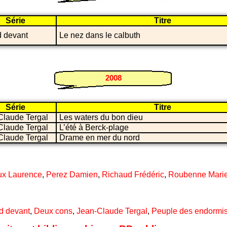
Série
Titre
 devant
Le nez dans le calbuth
2008
Série
Titre
Claude Tergal
Les waters du bon dieu
Claude Tergal
L’été à Berck-plage
Claude Tergal
Drame en mer du nord
ux Laurence
,
Perez Damien
,
Richaud Frédéric
,
Roubenne Mari
d devant
,
Deux cons
,
Jean-Claude Tergal
,
Peuple des endormi