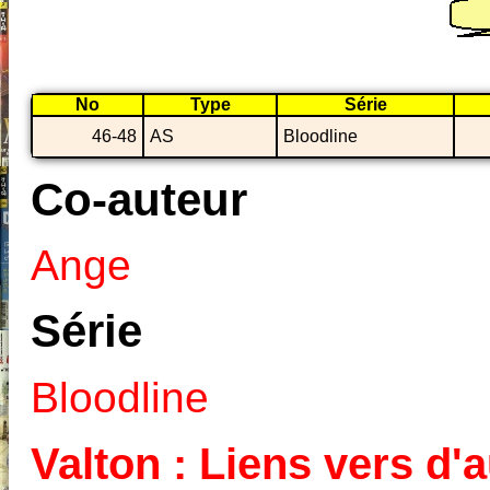
No
Type
Série
46-48
AS
Bloodline
Co-auteur
Ange
Série
Bloodline
Valton : Liens vers d'a