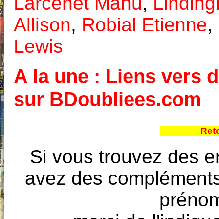
Larcenet Manu
,
Linding
Allison
,
Robial Etienne
,
Lewis
A la une : Liens vers d
sur BDoubliees.com
Ret
Si vous trouvez des e
avez des compléments à
prénoms