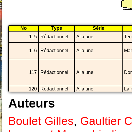
No
Type
Série
115
Rédactionnel
A la une
Ter
116
Rédactionnel
A la une
Man
117
Rédactionnel
A la une
Don
120
Rédactionnel
A la une
La 
Auteurs
Boulet Gilles
,
Gaultier 