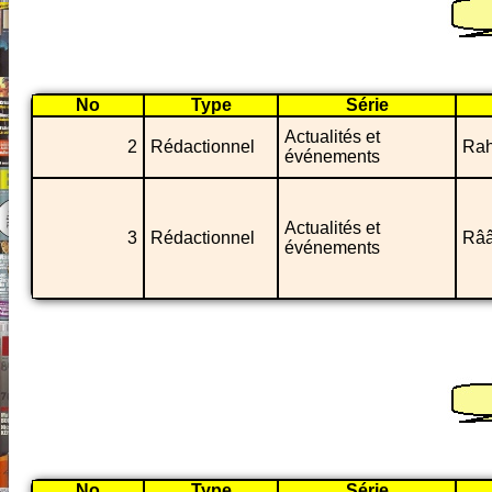
No
Type
Série
Actualités et
2
Rédactionnel
Rah
événements
Actualités et
3
Rédactionnel
Rââ
événements
No
Type
Série